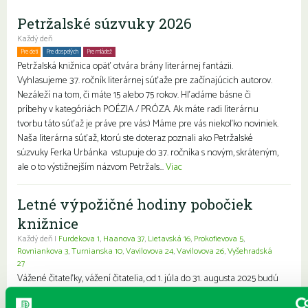
Petržalské súzvuky 2026
Každý deň
Pre deti
Pre dospelých
Pre mládež
Petržalská knižnica opäť otvára brány literárnej fantázii.
Vyhlasujeme 37. ročník literárnej súťaže pre začínajúcich autorov.
Nezáleží na tom, či máte 15 alebo 75 rokov. Hľadáme básne či
príbehy v kategóriách POÉZIA / PRÓZA. Ak máte radi literárnu
tvorbu táto súťaž je práve pre vás:) Máme pre vás niekoľko noviniek.
Naša literárna súťaž, ktorú ste doteraz poznali ako Petržalské
súzvuky Ferka Urbánka vstupuje do 37. ročníka s novým, skráteným,
ale o to výstižnejším názvom Petržals...
Viac
Letné výpožičné hodiny pobočiek
knižnice
Každý deň |
Furdekova 1
,
Haanova 37
,
Lietavská 16
,
Prokofievova 5
,
Rovniankova 3
,
Turnianska 10
,
Vavilovova 24
,
Vavilovova 26
,
Vyšehradská
27
Vážené čitateľky, vážení čitatelia, od 1. júla do 31. augusta 2025 budú
vo všetkých pobočkách petržalskej knižnice platiť letné výpožičné
hodiny. Predlžujeme pre vás ranný a predobedný výpožičný čas a