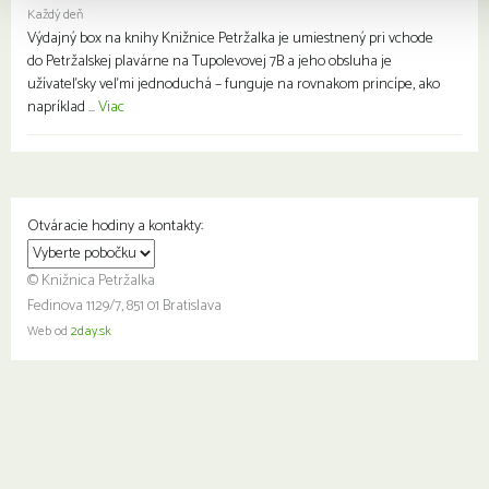
Každý deň
Výdajný box na knihy Knižnice Petržalka je umiestnený pri vchode
do Petržalskej plavárne na Tupolevovej 7B a jeho obsluha je
užívateľsky veľmi jednoduchá – funguje na rovnakom princípe, ako
napríklad ...
Viac
Otváracie hodiny a kontakty:
© Knižnica Petržalka
Fedinova 1129/7, 851 01 Bratislava
Web od
2day.sk