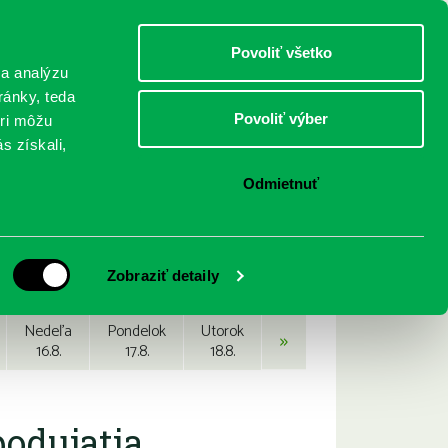
DETI
MLÁDEŽ
DOSPELÍ
Povoliť všetko
 a analýzu
ránky, teda
Povoliť výber
eri môžu
NICI
FEDINOVA
KONTAKTY
s získali,
Odmietnuť
Zobraziť detaily
Nedeľa
Pondelok
Utorok
»
16.8.
17.8.
18.8.
podujatia