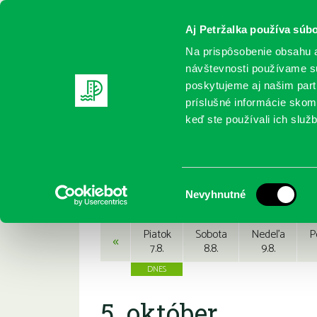
Aj Petržalka používa súbo
Na prispôsobenie obsahu a
návštevnosti používame sú
poskytujeme aj našim partn
REGISTRUJTE SA
ONLINE KATALÓ
príslušné informácie skomb
keď ste používali ich služb
Domov
Podujatia
Podujatia
Výber
Nevyhnutné
súhlasu
Piatok
Sobota
Nedeľa
P
«
7.8.
8.8.
9.8.
5. október