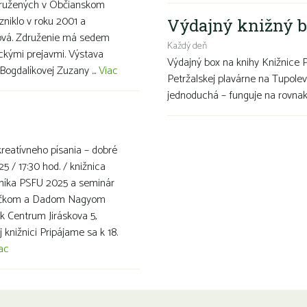
združených v Občianskom
zniklo v roku 2001 a
Výdajný knižný b
íková. Združenie má sedem
Každý deň
eckými prejavmi. Výstava
Výdajný box na knihy Knižnice 
Bogdalíkovej Zuzany ...
Viac
Petržalskej plavárne na Tupolev
jednoduchá – funguje na rovnako
reatívneho písania – dobré
5 / 17:30 hod. / knižnica
čníka PSFU 2025 a seminár
ejičkom a Dadom Nagyom
ak Centrum Jiráskova 5,
j knižnici Pripájame sa k 18.
ac