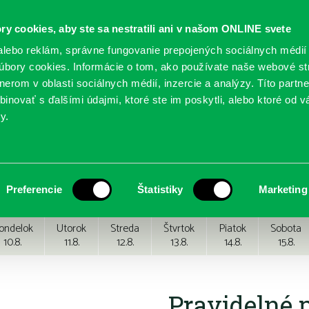
ry cookies, aby ste sa nestratili ani v našom ONLINE svete
lebo reklám, správne fungovanie prepojených sociálnych médií
bory cookies. Informácie o tom, ako používate naše webové st
erom v oblasti sociálnych médií, inzercie a analýzy. Títo partn
GY
SLUŽBY
PODUJATIA
POBOČKY
O KNIŽ
inovať s ďalšími údajmi, ktoré ste im poskytli, alebo ktoré od vá
y.
Preferencie
Štatistiky
Marketing
ondelok
Utorok
Streda
Štvrtok
Piatok
Sobota
10.8.
11.8.
12.8.
13.8.
14.8.
15.8.
Pravidelné 