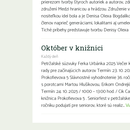
prierezom tvorby štyroch autoriek a autorov, 
združení Medzi hranicou a hrádzou. Združenie v
nositeľkou ideí bola a je Denisa Olexa Bogdal
členov naprieč generáciami, lokalitami aj umel
Tiché príbehy predstavuje tvorbu Denisy Olexa 
Október v knižnici
Každý deň
Petržalské súzvuky Ferka Urbánka 2025 Večer k
rady pre začínajúcich autorov Termín: 23. 10. 202
Prokofievova 5 Slávnostné vyhodnotenie 36. ro
s porotcami Martou Hlušíkovou, Erikom Ondr
Termín: 24. 10. 2025 / 10:00 – 13:00 hod. / Cik C
knižnica Prokofievova 5 . Seniorfest v petržalske
ročníku podujatí pre seniorov, ktoré sú realiz...
Vi