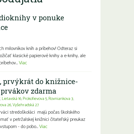
dioknihy v ponuke
ice
diny s deťmi
Seniori
Znevýhodnení
h milovníkov kníh a príbehov! Odteraz si
ožičať klasické papierové knihy a e-knihy, ale
príbehov...
Viac
, prvýkrát do knižnice-
a prvákov zdarma
7
,
Lietavská 16
,
Prokofievova 5
,
Rovniankova 3
,
vova 26
,
Vyšehradská 27
prváci stredoškoláci majú počas školského
ť v petržalskej knižnici čitateľský preukaz
vstupom - do pobo...
Viac