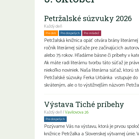
Petržalské súzvuky 2026
Každý deň
Pre deti
Pre dospelých
Pre mládež
Petržalská knižnica opäť otvára brány literárnej
ročník literárnej súťaže pre začínajúcich autoro
alebo 75 rokov. Hľadáme básne či príbehy v k
Ak máte radi literárnu tvorbu táto súťaž je prá
niekoľko noviniek. Naša literárna súťaž, ktorú s
Petržalské súzvuky Ferka Urbánka vstupuje do 
skráteným, ale o to výstižnejším názvom Petržal
Výstava Tiché príbehy
Každý deň |
Vavilovova 26
Pre dospelých
Pozývame Vás na výstavu, ktorá je prvou spolo
knižnice Petržalka a Slovenskej výtvarnej únie. 