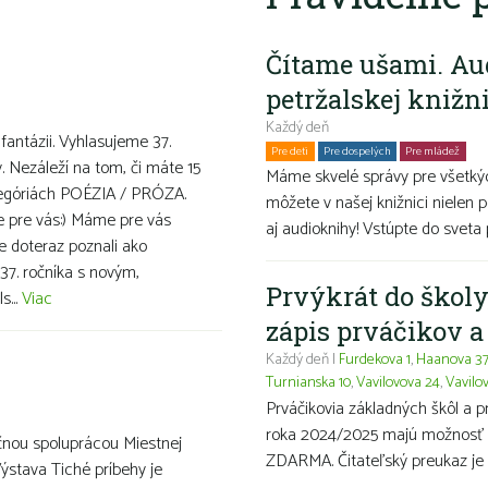
Čítame ušami. Au
petržalskej knižn
Každý deň
 fantázii. Vyhlasujeme 37.
Pre deti
Pre dospelých
Pre mládež
Ro
v. Nezáleží na tom, či máte 15
Máme skvelé správy pre všetkýc
ategóriách POÉZIA / PRÓZA.
môžete v našej knižnici nielen p
ve pre vás:) Máme pre vás
aj audioknihy! Vstúpte do sveta 
te doteraz poznali ako
37. ročníka s novým,
Prvýkrát do školy
s...
Viac
zápis prváčikov 
Každý deň |
Furdekova 1
,
Haanova 3
Turnianska 10
,
Vavilovova 24
,
Vavilo
Prváčikovia základných škôl a 
roka 2024/2025 majú možnosť ma
čnou spoluprácou Miestnej
ZDARMA. Čitateľský preukaz je 
Výstava Tiché príbehy je