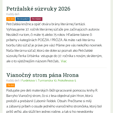
Petržalské súzvuky 2026
Každý deň
Pre deti
Pre dospelých
Pre mládež
Petržalská knižnica opäť otvára brány literárnej fantázii.
Vyhlasujeme 37. ročník literárnej súťaže pre začínajúcich autorov.
Nezáleží na tom, či máte 15 alebo 75 rokov. Hľadáme básne či
príbehy v kategóriách POÉZIA / PRÓZA. Ak máte radi literárnu
tvorbu táto súťaž je práve pre vás:) Máme pre vás niekoľko noviniek.
Naša literárna súťaž, ktorú ste doteraz poznali ako Petržalské
súzvuky Ferka Urbánka vstupuje do 37. ročníka s novým, skráteným,
ale o to výstižnejším názvom Petržals...
Viac
Vianočný strom pána Hrona
Každý deň |
Furdekova 1
,
Turnianska 10
,
Prokofievova 5
Pre deti
Podujatie pre deti materských škôl spracované pomocou knihy R.
Barryho Vianočný strom, čo si z lesa objednal pán Hron, ktorú
preložil a prebásnil Ľubomír Feldek. Obsah: Prečítame si milý
a zábavný príbeh o osude jedného vianočného stromčeka, ktorý bol
príliš veľký, aby slúžil len jednej rodine, a tak si ho nevedomky