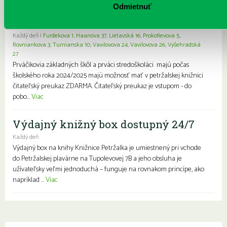
Odmietnuť
knižnice- zápis prváčikov a prvákov
zdarma
Každý deň |
Furdekova 1
,
Haanova 37
,
Lietavská 16
,
Prokofievova 5
,
Rovniankova 3
,
Turnianska 10
,
Vavilovova 24
,
Vavilovova 26
,
Vyšehradská
27
Prváčikovia základných škôl a prváci stredoškoláci majú počas
školského roka 2024/2025 majú možnosť mať v petržalskej knižnici
čitateľský preukaz ZDARMA. Čitateľský preukaz je vstupom - do
pobo...
Viac
Výdajný knižný box dostupný 24/7
Každý deň
Výdajný box na knihy Knižnice Petržalka je umiestnený pri vchode
do Petržalskej plavárne na Tupolevovej 7B a jeho obsluha je
užívateľsky veľmi jednoduchá – funguje na rovnakom princípe, ako
napríklad ...
Viac