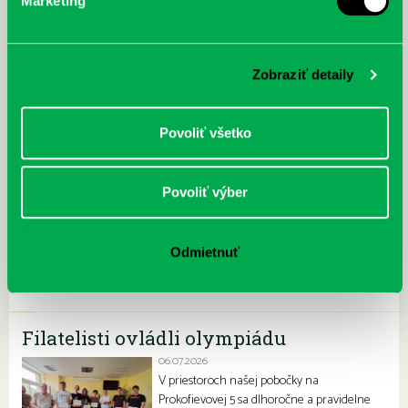
Marketing
Najnovšie
„Ochlaď sa!“ v petržalskej knižnici na
Zobraziť detaily
Vavilovovej 26
30.07.2026
Letné horúčavy dajú zabrať každému z nás.
Povoliť všetko
Chceme vás preto informovať, že sa naša
petržalská knižnica stala súčasťou pilotného
projektu…
Povoliť výber
Odmietnuť
Filatelisti ovládli olympiádu
06.07.2026
V priestoroch našej pobočky na
Prokofievovej 5 sa dlhoročne a pravidelne