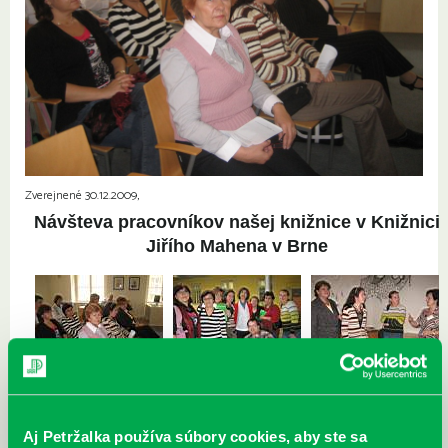
Zverejnené 30.12.2009,
Návšteva pracovníkov našej knižnice v Knižnici
Jiřího Mahena v Brne
brno-01.jpg
brno-02.jpg
brno-03.jpg
Aj Petržalka používa súbory cookies, aby ste sa