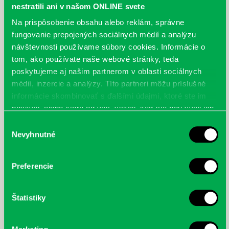
nestratili ani v našom ONLINE svete
Na prispôsobenie obsahu alebo reklám, správne
fungovanie prepojených sociálnych médií a analýzu
brno-04.jpg
brno-05.jpg
brno-06.jpg
návštevnosti používame súbory cookies. Informácie o
tom, ako používate naše webové stránky, teda
poskytujeme aj našim partnerom v oblasti sociálnych
médií, inzercie a analýzy. Títo partneri môžu príslušné
informácie skombinovať s ďalšími údajmi, ktoré ste im
poskytli, alebo ktoré od vás získali, keď ste používali ich
brno-07.jpg
brno-08.jpg
brno-09.jpg
služby.
Výber
Nevyhnutné
súhlasu
Preferencie
brno-10.jpg
Štatistiky