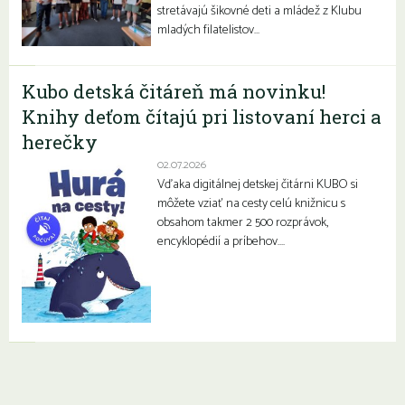
stretávajú šikovné deti a mládež z Klubu
mladých filatelistov…
Kubo detská čitáreň má novinku!
Knihy deťom čítajú pri listovaní herci a
herečky
02.07.2026
Vďaka digitálnej detskej čitárni KUBO si
môžete vziať na cesty celú knižnicu s
obsahom takmer 2 500 rozprávok,
encyklopédií a príbehov….