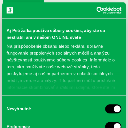
DETI
MLÁDEŽ
DOSPELÍ
Aj Petržalka používa súbory cookies, aby ste sa
nestratili ani v našom ONLINE svete
Na prispôsobenie obsahu alebo reklám, správne
fungovanie prepojených sociálnych médií a analýzu
návštevnosti používame súbory cookies. Informácie o
tom, ako používate naše webové stránky, teda
MENU
poskytujeme aj našim partnerom v oblasti sociálnych
Cenník služieb a poplatkov Knižnice
médií, inzercie a analýzy. Títo partneri môžu príslušné
informácie skombinovať s ďalšími údajmi, ktoré ste im
Petržalka
poskytli, alebo ktoré od vás získali, keď ste používali ich
služby.
Výber
Cenník služieb Knižnice Petržalka platný od 01. 02. 2026
Nevyhnutné
súhlasu
Preferencie