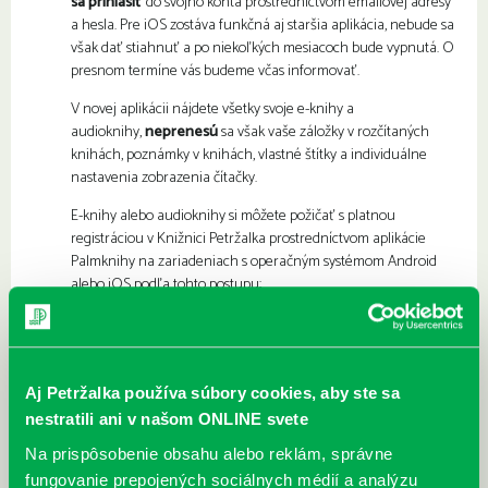
sa prihlásiť
do svojho konta prostredníctvom emailovej adresy
a hesla. Pre iOS zostáva funkčná aj staršia aplikácia, nebude sa
však dať stiahnuť a po niekoľkých mesiacoch bude vypnutá. O
presnom termíne vás budeme včas informovať.
V novej aplikácii nájdete všetky svoje e-knihy a
audioknihy,
neprenesú
sa však vaše záložky v rozčítaných
knihách, poznámky v knihách, vlastné štítky a individuálne
nastavenia zobrazenia čítačky.
E-knihy alebo audioknihy si môžete požičať s platnou
registráciou v Knižnici Petržalka prostredníctvom aplikácie
Palmknihy na zariadeniach s operačným systémom Android
alebo iOS podľa tohto postupu:
Stiahnutie aplikácie Palmknihy
Do svojho mobilného zariadenia stiahnite aplikáciu
Palmknihy
(
Google Play
,
App Store
) a kliknite na tlačidlo
Aj Petržalka používa súbory cookies, aby ste sa
Z
aložit
účet
. Následne vyplňte potrebné údaje vrátane
nestratili ani v našom ONLINE svete
vášho e-mailu, ktorým ste sa registrovali v knižnici
. V
dolnej časti obrazovky kliknite na
Registrovat se.
Po
Na prispôsobenie obsahu alebo reklám, správne
registrovaní sa do svojho účtu v aplikácii
prihlásite.
fungovanie prepojených sociálnych médií a analýzu