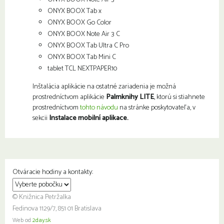
ONYX BOOX Tab x
ONYX BOOX Go Color
ONYX BOOX Note Air 3 C
ONYX BOOX Tab Ultra C Pro
ONYX BOOX Tab Mini C
tablet TCL NEXTPAPER10
Inštalácia aplikácie na ostatné zariadenia je možná
prostredníctvom aplikácie
Palmknihy LITE
, ktorú si stiahnete
prostredníctvom
tohto návodu
na stránke poskytovateľa, v
sekcii
Instalace mobilní aplikace.
Otváracie hodiny a kontakty:
© Knižnica Petržalka
Fedinova 1129/7, 851 01 Bratislava
Web od
2day.sk