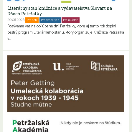
Literárny stan knižnice a vydavateľstva Slovart na
Dňoch Petržalky
20.06.2026
Pre deti
Pre dospelých
Pre mládež
Rodiny s deťmi
Seniori
Pozývame vás na obľúbené dni Petržalky, ktoré aj tento rok doplní
pestrý program Literárneho stanu, ktorý organizuje Knižnica Petržalka
v…