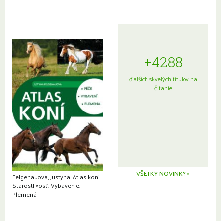
+4288
ďalších skvelých titulov na
čítanie
VŠETKY NOVINKY »
Felgenauová, Justyna: Atlas koní.:
Starostlivosť. Vybavenie.
Plemená