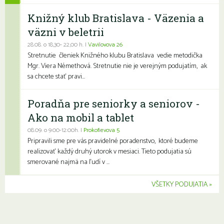
Knižný klub Bratislava - Väzenia a
väzni v beletrii
28.08. o 18,30- 22,00 h. |
Vavilovova 26
Stretnutie členiek Knižného klubu Bratislava vedie metodička
Mgr. Viera Némethová. Stretnutie nie je verejným podujatím, ak
sa chcete stať pravi...
Poradňa pre seniorky a seniorov -
Ako na mobil a tablet
08.09. o 9:00-12:00h. |
Prokofievova 5
Pripravili sme pre vás pravidelné poradenstvo, ktoré budeme
realizovať každý druhý utorok v mesiaci. Tieto podujatia sú
smerované najmä na ľudí v ...
VŠETKY PODUJATIA