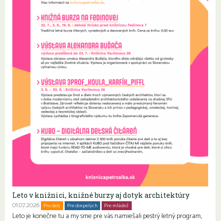
Leto v knižnici, knižné burzy aj dotyk architektúry
01.07.2026
Pre deti
Pre dospelých
Pre mládež
Rodiny s deťmi
Seniori
Leto je konečne tu a my sme pre vás namiešali pestrý letný program,