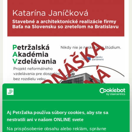
Aj Petržalka používa súbory cookies, aby ste sa
nestratili ani v našom ONLINE svete
Na prispôsobenie obsahu alebo reklám, správne