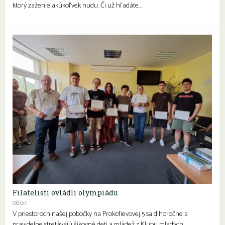
ktorý zaženie akúkoľvek nudu. Či už hľadáte…
Filatelisti ovládli olympiádu
06.07.
V priestoroch našej pobočky na Prokofievovej 5 sa dlhoročne a
pravidelne stretávajú šikovné deti a mládež z Klubu mladých