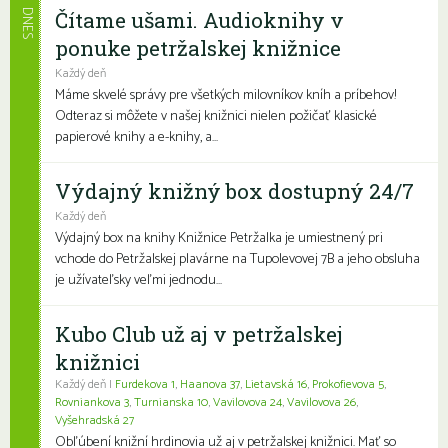
Čítame ušami. Audioknihy v
DNES
ponuke petržalskej knižnice
Každý deň
Máme skvelé správy pre všetkých milovníkov kníh a príbehov!
Odteraz si môžete v našej knižnici nielen požičať klasické
papierové knihy a e-knihy, a...
Výdajný knižný box dostupný 24/7
Každý deň
Výdajný box na knihy Knižnice Petržalka je umiestnený pri
vchode do Petržalskej plavárne na Tupolevovej 7B a jeho obsluha
je užívateľsky veľmi jednodu...
Kubo Club už aj v petržalskej
knižnici
Každý deň |
Furdekova 1
,
Haanova 37
,
Lietavská 16
,
Prokofievova 5
,
Rovniankova 3
,
Turnianska 10
,
Vavilovova 24
,
Vavilovova 26
,
Vyšehradská 27
Obľúbení knižní hrdinovia už aj v petržalskej knižnici. Mať so