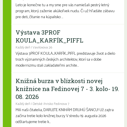
Leto je konečne tu a my sme pre vás namiešali pestrý letný
program, ktorý zaženie akúkoľvek nudu. Či už hľadáte zábavu
pre deti, čítanie na kúpalisko ...
Výstava 3PROF
KOULA_KARFÍK_PIFFL
Každý deň | Vavilovova 26
Výstava 3PROF KOULA_KARFÍK_PIFFL predstavuje život a dielo
troch významných českých architektov, ktorí sa v dobe
modernizmu stali zakladateľmi archite...
Knižná burza v blízkosti novej
knižnice na Fedinovej 7 - 3. kolo- 19.
08. 2026
Každý deň | Detské ihrisko Fedinova 7
Milí naši čitatelia, DARUJTE KNIHÁM DRUHÚ ŠANCU! Už zajtra
začína tretie kolo knižnej burzy V stredu 19. augusta 2026
odštartujeme tretie k...