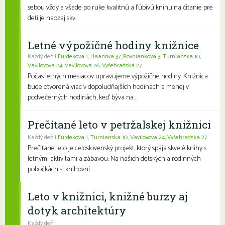
sebou vždy a všade po ruke kvalitnú a ľúbivú knihu na čítanie pre
deti je naozaj skv...
Letné výpožičné hodiny knižnice
Každý deň |
Furdekova 1
,
Haanova 37
,
Rovniankova 3
,
Turnianska 10
,
Vavilovova 24
,
Vavilovova 26
,
Vyšehradská 27
Počas letných mesiacov upravujeme výpožičné hodiny. Knižnica
bude otvorená viac v dopoludňajších hodinách a menej v
podvečerných hodinách, keď býva na...
Prečítané leto v petržalskej knižnici
Každý deň |
Furdekova 1
,
Turnianska 10
,
Vavilovova 24
,
Vyšehradská 27
Prečítané leto je celoslovenský projekt, ktorý spája skvelé knihy s
letnými aktivitami a zábavou. Na našich detských a rodinných
pobočkách si knihovní...
Leto v knižnici, knižné burzy aj
dotyk architektúry
Každý deň