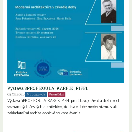
Výstava 3PROF KOULA_KARFÍK_PIFFL
03.08.2026
Pre dospelých
Pre mládež
Seniori
Výstava 3PROF KOULA_KARFÍK_PIFFL predstavuje život a dielo troch
významných českých architektov, ktorí sa v dobe modernizmu stali
zakladateľmi architektonického vzdelávania…