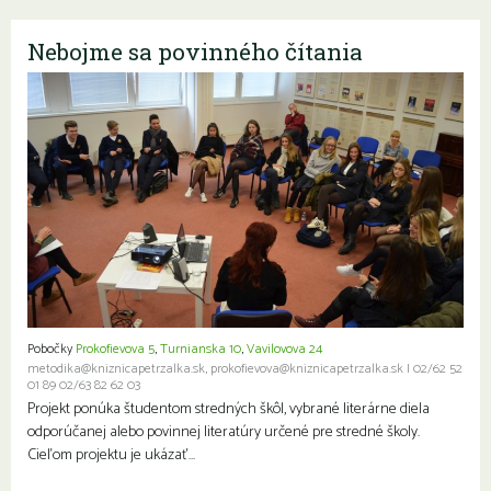
Nebojme sa povinného čítania
Pobočky
Prokofievova 5
,
Turnianska 10
,
Vavilovova 24
metodika@kniznicapetrzalka.sk, prokofievova@kniznicapetrzalka.sk
|
02/62 52
01 89 02/63 82 62 03
Projekt ponúka študentom stredných škôl, vybrané literárne diela
odporúčanej alebo povinnej literatúry určené pre stredné školy.
Cieľom projektu je ukázať…