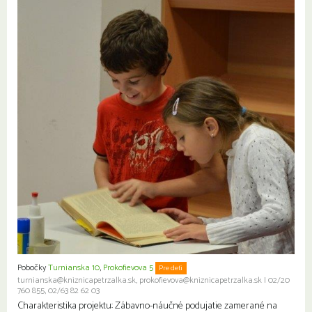
Pobočky
Turnianska 10
,
Prokofievova 5
Pre deti
turnianska@kniznicapetrzalka.sk, prokofievova@kniznicapetrzalka.sk
|
02/20
760 855, 02/63 82 62 03
Charakteristika projektu: Zábavno-náučné podujatie zamerané na