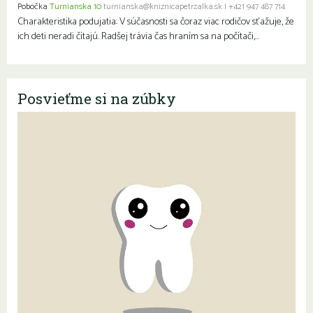
Pobočka
Turnianska 10
turnianska@kniznicapetrzalka.sk
|
+421 947 487 714
Charakteristika podujatia: V súčasnosti sa čoraz viac rodičov sťažuje, že
ich deti neradi čítajú. Radšej trávia čas hraním sa na počítači,…
Posvieťme si na zúbky