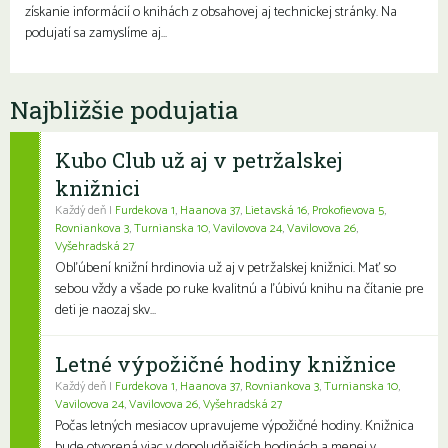
získanie informácií o knihách z obsahovej aj technickej stránky. Na
podujatí sa zamyslíme aj…
Najbližšie podujatia
Kubo Club už aj v petržalskej
knižnici
Každý deň |
Furdekova 1
,
Haanova 37
,
Lietavská 16
,
Prokofievova 5
,
Rovniankova 3
,
Turnianska 10
,
Vavilovova 24
,
Vavilovova 26
,
Vyšehradská 27
Obľúbení knižní hrdinovia už aj v petržalskej knižnici. Mať so
sebou vždy a všade po ruke kvalitnú a ľúbivú knihu na čítanie pre
deti je naozaj skv...
Letné výpožičné hodiny knižnice
Každý deň |
Furdekova 1
,
Haanova 37
,
Rovniankova 3
,
Turnianska 10
,
Vavilovova 24
,
Vavilovova 26
,
Vyšehradská 27
Počas letných mesiacov upravujeme výpožičné hodiny. Knižnica
bude otvorená viac v dopoludňajších hodinách a menej v