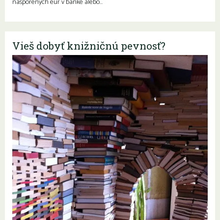
nasporených eur v banke alebo…
Vieš dobyť knižničnú pevnosť?