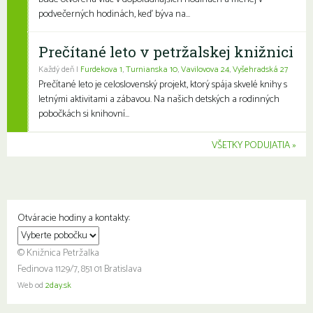
podvečerných hodinách, keď býva na...
Prečítané leto v petržalskej knižnici
Každý deň |
Furdekova 1
,
Turnianska 10
,
Vavilovova 24
,
Vyšehradská 27
Prečítané leto je celoslovenský projekt, ktorý spája skvelé knihy s
letnými aktivitami a zábavou. Na našich detských a rodinných
pobočkách si knihovní...
VŠETKY PODUJATIA
Otváracie hodiny a kontakty:
© Knižnica Petržalka
Fedinova 1129/7, 851 01 Bratislava
Web od
2day.sk