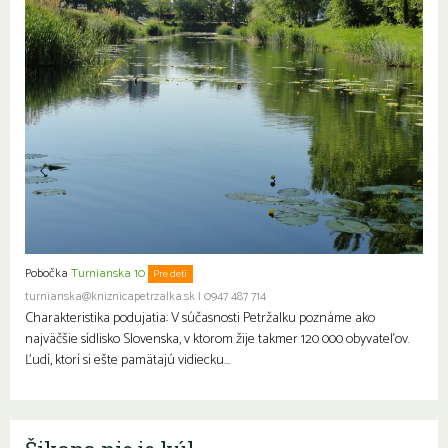
Pobočka
Turnianska 10
Pre deti
turnianska@kniznicapetrzalka.sk
|
0947 487 714
Charakteristika podujatia: V súčasnosti Petržalku poznáme ako
najväčšie sídlisko Slovenska, v ktorom žije takmer 120 000 obyvateľov.
Ľudí, ktorí si ešte pamätajú vidiecku…