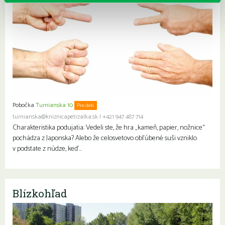
Pobočka
Turnianska 10
Pre deti
turnianska@kniznicapetrzalka.sk
|
+421 947 487 714
Charakteristika podujatia: Vedeli ste, že hra „kameň, papier, nožnice“
pochádza z Japonska? Alebo že celosvetovo obľúbené suši vzniklo
v podstate z núdze, keď…
Blízkohľad