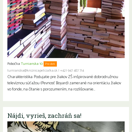
Pobočka
Turnianska 10
Pre deti
turnianska@kniznicapetrzalka.sk
|
+421 947 487 714
Charakteristika: Podujatie pre žiakov ZŠ inšpirované dobrodružnou
televíznou súťažou (Pevnosť Boyard) zamerané na orientáciu žiakov
vo fonde, na čítanie s porozumením, na rozlišovanie…
Nájdi, vyrieš, zachráň sa!