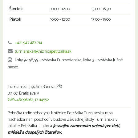
Štvrtok
10:00 - 12:00
13:00 - 16:30
Piatok
10:00 - 12:00
13:00 - 15:00
+421 947 487 714
turnianska@kniznicapetrzalka.sk
linky 92, 98, 99 - zástavka Ľubovnianska, linka 3 - zastávka Južné
mesto
Turnianska 3197/10 (Budova ZŠ)
851 07, Bratislava V
GPS: 48.096262, 17.114552
Pobočka rodinného typu Knižnice Petržalka Turnianska 10 sa
nachádza na 1. poschodí v budove Základnej školy Turnianska v
lokalite Petržalka – Lúky a
je svojím zameraním určená pre deti,
mládež a dospelých čitateľov.