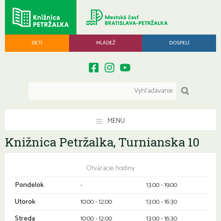
DETI
MLÁDEŽ
DOSPELÍ
MENU
Knižnica Petržalka, Turnianska 10
Otváracie hodiny
Pondelok
-
13:00 - 19:00
Utorok
10:00 - 12:00
13:00 - 16:30
Streda
10:00 - 12:00
13:00 - 16:30