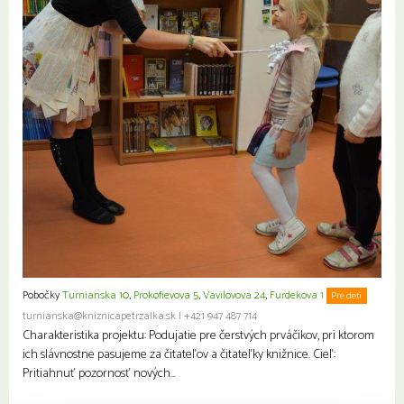
Pobočky
Turnianska 10
,
Prokofievova 5
,
Vavilovova 24
,
Furdekova 1
Pre deti
turnianska@kniznicapetrzalka.sk
|
+421 947 487 714
Charakteristika projektu: Podujatie pre čerstvých prváčikov, pri ktorom
ich slávnostne pasujeme za čitateľov a čitateľky knižnice. Cieľ:
Pritiahnuť pozornosť nových…