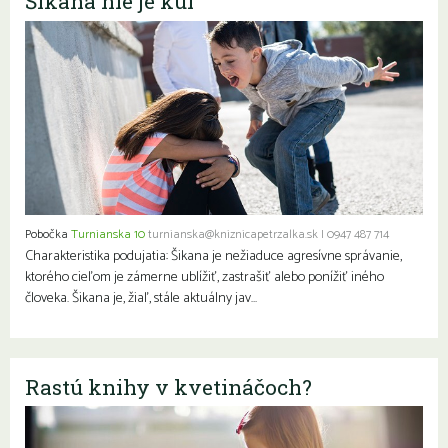
Šikana nie je kúl
Pobočka
Turnianska 10
turnianska@kniznicapetrzalka.sk
|
0947 487 714
Charakteristika podujatia: Šikana je nežiaduce agresívne správanie,
ktorého cieľom je zámerne ublížiť, zastrašiť alebo ponížiť iného
človeka. Šikana je, žiaľ, stále aktuálny jav…
Rastú knihy v kvetináčoch?