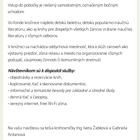
Vstup do pobočky je riešený samostatným, označeným bočným
vchodom.
Vo fonde knižnice nájdete detskú beletriu, detskú populárno-náučnú
literatúru, ako aj knihy pre dospelých všetkých žánrov vrátane náučnej
literatúry z rôznych odborov.
V knižnici sa nachádza oddychová miestnosť, ktorá slúži zároveň ako
výstavný priestor, zóna relaxu a miesto na organizovanie rôznych
podujatí, záujmovej činnosti či komunitných stretnutí.
Návštevníkom sú k dispozícii služby:
• objednávky a rezervácie kníh,
• kopírovanie, tlač a skenovanie dokumentov,
•
informačné a tematické besedy pre základné a stredné školy,
• denná tlač a časopisy,
• verejný internet, free Wi-Fi zóna,
Na vašu návštevu sa tešia knihovníčky Ing. Iveta Žabková a Gabriela
Ardanová