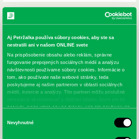
Život v tme
Aj Petržalka používa súbory cookies, aby ste sa
nestratili ani v našom ONLINE svete
Na prispôsobenie obsahu alebo reklám, správne
fungovanie prepojených sociálnych médií a analýzu
návštevnosti používame súbory cookies. Informácie o
tom, ako používate naše webové stránky, teda
poskytujeme aj našim partnerom v oblasti sociálnych
médií, inzercie a analýzy. Títo partneri môžu príslušné
informácie skombinovať s ďalšími údajmi, ktoré ste im
poskytli, alebo ktoré od vás získali, keď ste používali ich
služby.
Výber
Nevyhnutné
súhlasu