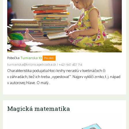
Pobočka
Turnianska 10
Pre deti
turnianska@kniznicapetrzalka.sk
|
+421 947 487 714
Charakteristika podujatia:Hoci knihy nerastú v kvetináčoch či
v záhradách, tiež ich treba „vypestovať“. Najprv vyklíči zrnko, t. j. nápad
v autorovej hlave. O malý…
Magická matematika