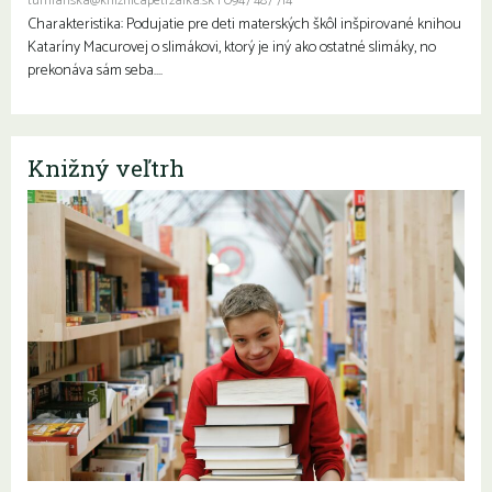
turnianska@kniznicapetrzalka.sk
|
0947 487 714
Charakteristika: Podujatie pre deti materských škôl inšpirované knihou
Kataríny Macurovej o slimákovi, ktorý je iný ako ostatné slimáky, no
prekonáva sám seba….
Knižný veľtrh