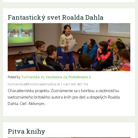
Fantastický svet Roalda Dahla
Pobočky
Turnianska 10
,
Vavilovova 24
,
Prokofievova 5
turnianska@kniznicapetrzalka.sk
|
+421 947 487 714
Charakteristika projektu: Zoznámenie sa s tvorbou a osobnosťou
svetoznámeho britského autora kníh pre deti a dospelých Roalda
Dahla. Cieľ: Aktívnym…
Pitva knihy