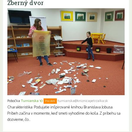
Zberný dvor
Pobočka
Turnianska 10
turnianska@kniznicapetrzalka.sk
Pre deti
Charakteristika: Podujatie inšpirované knihou Branislava Jobusa.
Príbeh začína v momente, keď smeti vyhodíme do koša. Z príbehu sa
dozvieme, čo…