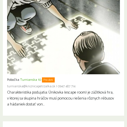
Pobočka
Turnianska 10
Pre deti
turnianska@kniznicapetrzalka.sk
|
0947 487 714
Charakteristika podujatia: Únikovka (escape room) je zážitková hra,
v ktorej sa skupina hráčov musí pomocou riešenia rôznych rébusov
a hádaniek dostať von…