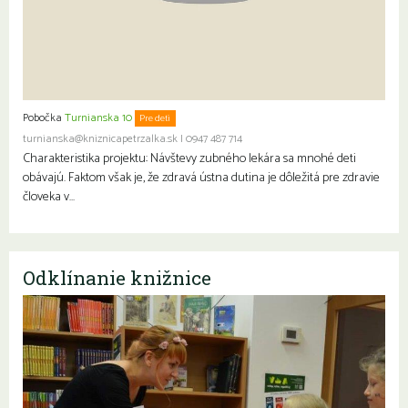
Pobočka
Turnianska 10
Pre deti
turnianska@kniznicapetrzalka.sk
|
0947 487 714
Charakteristika projektu: Návštevy zubného lekára sa mnohé deti
obávajú. Faktom však je, že zdravá ústna dutina je dôležitá pre zdravie
človeka v…
Odklínanie knižnice