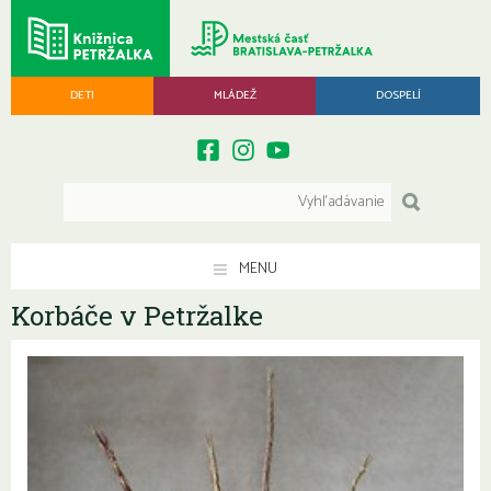
DETI
MLÁDEŽ
DOSPELÍ
MENU
Korbáče v Petržalke