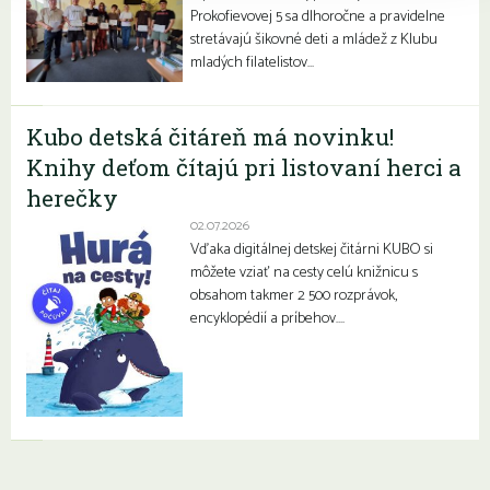
Prokofievovej 5 sa dlhoročne a pravidelne
stretávajú šikovné deti a mládež z Klubu
mladých filatelistov…
Kubo detská čitáreň má novinku!
Knihy deťom čítajú pri listovaní herci a
herečky
02.07.2026
Vďaka digitálnej detskej čitárni KUBO si
môžete vziať na cesty celú knižnicu s
obsahom takmer 2 500 rozprávok,
encyklopédií a príbehov….