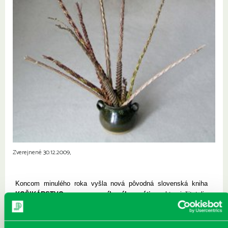
Zverejnené 30.12.2009,
Koncom minulého roka vyšla nová pôvodná slovenská kniha
KOŠIKÁRSTVO – premeny vŕbového prútia
, v ktorej čitatelia
nájdu históriu aj súčasnosť košikárstva, ale najmä, môžu sa
podľa nej naučiť pliesť výrobky z prútia. Košikár sa nezaobíde
bez kvalitného prútia a nástrojov – aj o tom v knihe čitateľ nájde