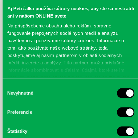
potrebné informácie. Miestna knižnica Petržalka zrealizovala
Aj Petržalka používa súbory cookies, aby ste sa nestratili
predstavenie knihy a
stretnutie s autorom : Ing.Petrom Jurigom
,
ani v našom ONLINE svete
ktoré sa uskutočnilo v utorok 18.3. od 17,30 hod v CC Centre na
Jiráskovej 3. Keďže sa blížila Veľká noc, autor knihy predvádzal
Na prispôsobenie obsahu alebo reklám, správne
pletenie niekoľkých typických druhov korbáčov. Kto prišiel a
fungovanie prepojených sociálnych médií a analýzu
prinesol si so sebou nožík, mohol to s ním skúsiť tiež.
návštevnosti používame súbory cookies. Informácie o
tom, ako používate naše webové stránky, teda
poskytujeme aj našim partnerom v oblasti sociálnych
médií, inzercie a analýzy. Títo partneri môžu príslušné
informácie skombinovať s ďalšími údajmi, ktoré ste im
poskytli, alebo ktoré od vás získali, keď ste používali ich
služby.
korbace-1.jpg
korbace-2.jpg
korbace-3.jpg
Výber
Nevyhnutné
súhlasu
Preferencie
korbace-4.jpg
korbace-5.jpg
Štatistiky