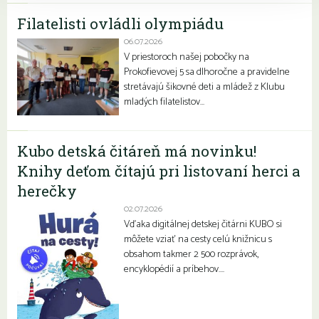
Filatelisti ovládli olympiádu
06.07.2026
V priestoroch našej pobočky na
Prokofievovej 5 sa dlhoročne a pravidelne
stretávajú šikovné deti a mládež z Klubu
mladých filatelistov…
Kubo detská čitáreň má novinku!
Knihy deťom čítajú pri listovaní herci a
herečky
02.07.2026
Vďaka digitálnej detskej čitárni KUBO si
môžete vziať na cesty celú knižnicu s
obsahom takmer 2 500 rozprávok,
encyklopédií a príbehov….