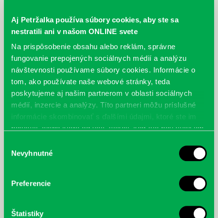
Aj Petržalka používa súbory cookies, aby ste sa
nestratili ani v našom ONLINE svete
Zverejnené 30.12.2009,
Na prispôsobenie obsahu alebo reklám, správne
Miestna knižnica
fungovanie prepojených sociálnych médií a analýzu
Petržalka usporiadala
návštevnosti používame súbory cookies. Informácie o
pre deti zo základných
tom, ako používate naše webové stránky, teda
škôl v Petržalke
poskytujeme aj našim partnerom v oblasti sociálnych
predvianočné podujatie
médií, inzercie a analýzy. Títo partneri môžu príslušné
My všetky deti z
Bullerbynu
informácie skombinovať s ďalšími údajmi, ktoré ste im
( video pásmo a čítanie)
poskytli, alebo ktoré od vás získali, keď ste používali ich
služby.
Výber
Kedy?
v utorok 8.
Nevyhnutné
decembra 2009 a v
súhlasu
stredu 16. decembra
2009
Preferencie
Kde?
CC Centrum,
Jiráskova 3, BA –
Petržalka
Štatistiky
O koľkej?
o 14,00 hod.