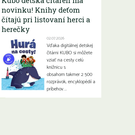
Kubo detská čitáreň má
novinku! Knihy deťom
čítajú pri listovaní herci a
herečky
02.07.2026
Vďaka digitálnej detskej
čitárni KUBO si môžete
vziať na cesty celú
knižnicu s
obsahom takmer 2 500
rozprávok, encyklopédií a
príbehov….