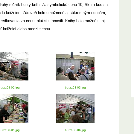
druhý ročník burzy kníh. Za symbolickú cenu 10,-Sk za kus sa
fondu knižnice. Zároveň bolo umožnené aj súkromným osobám,
tredkovania za cenu, akú si stanovili. Knihy bolo možné si aj
ť knižnici alebo medzi sebou.
burza08-02.jpg
burza08-03.jpg
burza08-05.jpg
burza08-06.jpg