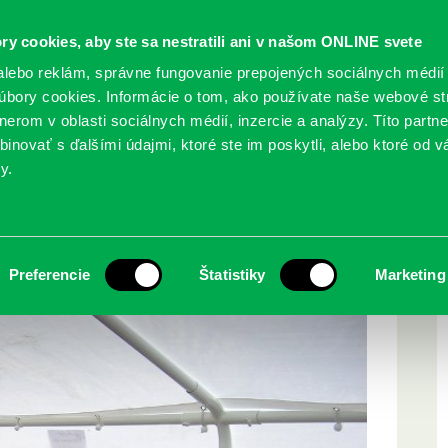
ry cookies, aby ste sa nestratili ani v našom ONLINE svete
lebo reklám, správne fungovanie prepojených sociálnych médií
bory cookies. Informácie o tom, ako používate naše webové st
erom v oblasti sociálnych médií, inzercie a analýzy. Títo partn
GY
SLUŽBY
PODUJATIA
POBOČKY
O KNIŽ
inovať s ďalšími údajmi, ktoré ste im poskytli, alebo ktoré od vá
y.
h II
Preferencie
Štatistiky
Marketing