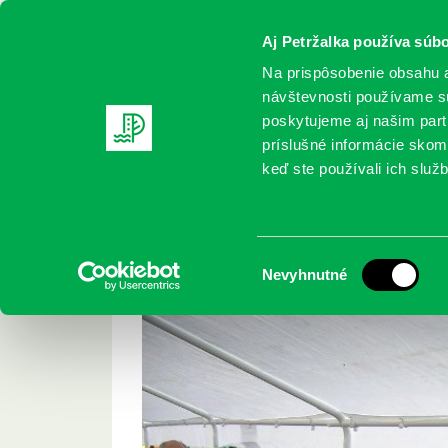
Aj Petržalka používa súbo
Na prispôsobenie obsahu a
návštevnosti používame sú
poskytujeme aj našim partn
REGISTRUJTE SA
ONLINE KATALÓ
príslušné informácie skomb
keď ste používali ich služb
Domov
Aktuality
Petržalská burza kníh II
Petržalská burza kní
Výber
Nevyhnutné
súhlasu