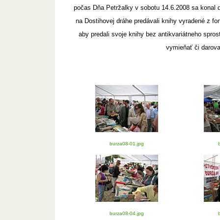
počas Dňa Petržalky v sobotu 14.6.2008 sa konal 
na Dostihovej dráhe predávali knihy vyradené z 
aby predali svoje knihy bez antikvariátneho spros
vymieňať či darova
burza08-01.jpg
burza08-04.jpg