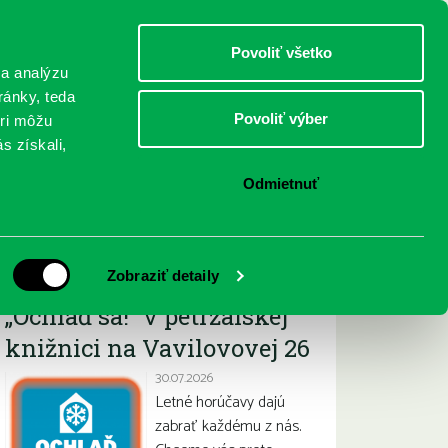
DETI
MLÁDEŽ
DOSPELÍ
Povoliť všetko
 a analýzu
ránky, teda
Povoliť výber
eri môžu
NICI
FEDINOVA
KONTAKTY
s získali,
Odmietnuť
Najnovšie
Zobraziť detaily
„Ochlaď sa!“ v petržalskej
knižnici na Vavilovovej 26
30.07.2026
Letné horúčavy dajú
zabrať každému z nás.