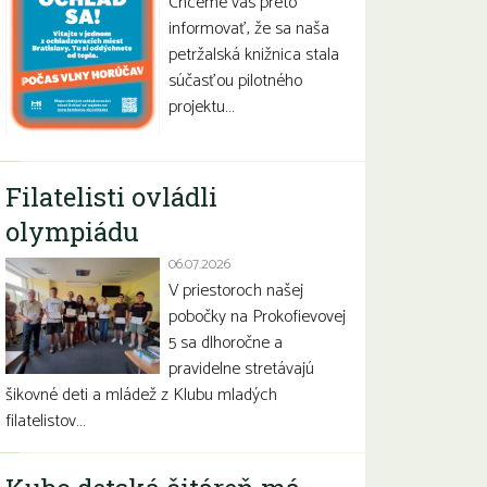
Chceme vás preto
informovať, že sa naša
petržalská knižnica stala
súčasťou pilotného
projektu…
Filatelisti ovládli
olympiádu
06.07.2026
V priestoroch našej
pobočky na Prokofievovej
5 sa dlhoročne a
pravidelne stretávajú
šikovné deti a mládež z Klubu mladých
filatelistov…