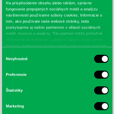
Na prispôsobenie obsahu alebo reklám, správne
fungovanie prepojených sociálnych médií a analýzu
návštevnosti používame súbory cookies. Informácie o
tom, ako používate naše webové stránky, teda
poskytujeme aj našim partnerom v oblasti sociálnych
novinari09-04.jpg
novinari09-05.jpg
novinari09-06.jpg
médií, inzercie a analýzy. Títo partneri môžu príslušné
informácie skombinovať s ďalšími údajmi, ktoré ste im
poskytli, alebo ktoré od vás získali, keď ste používali ich
služby.
Výber
Nevyhnutné
súhlasu
novinari09-07.jpg
Preferencie
zoznam súťažiacich
(*.pdf)
výsledky súťaže
(*.pdf)
Štatistiky
Marketing
Najnovšie