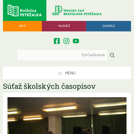
DETI
MLÁDEŽ
DOSPELÍ
MENU
Súťaž školských časopisov