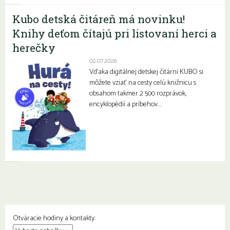
Kubo detská čitáreň má novinku!
Knihy deťom čítajú pri listovaní herci a
herečky
02.07.2026
Vďaka digitálnej detskej čitárni KUBO si
môžete vziať na cesty celú knižnicu s
obsahom takmer 2 500 rozprávok,
encyklopédií a príbehov….
Otváracie hodiny a kontakty: