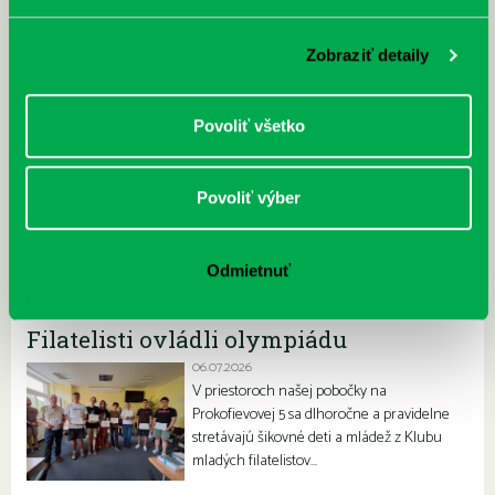
„Ochlaď sa!“ v petržalskej knižnici
Zobraziť detaily
30.07.2026
Letné horúčavy dajú zabrať každému z nás.
Chceme vás preto informovať, že sa naša
Povoliť všetko
petržalská knižnica stala súčasťou pilotného
projektu…
Povoliť výber
Odmietnuť
Filatelisti ovládli olympiádu
06.07.2026
V priestoroch našej pobočky na
Prokofievovej 5 sa dlhoročne a pravidelne
stretávajú šikovné deti a mládež z Klubu
mladých filatelistov…