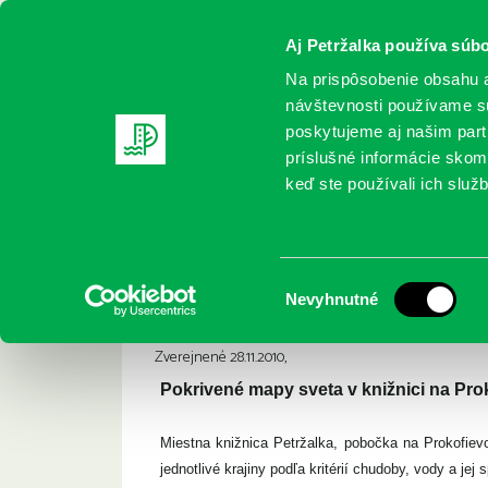
Aj Petržalka používa súbo
Na prispôsobenie obsahu a
návštevnosti používame sú
poskytujeme aj našim partn
REGISTRUJTE SA
ONLINE KATALÓ
príslušné informácie skomb
keď ste používali ich služb
Domov
Aktuality
Aktualita 28.11.2010
Aktualita 28.11.2010
Výber
Nevyhnutné
súhlasu
Zverejnené 28.11.2010,
Pokrivené mapy sveta v knižnici na Prok
Miestna knižnica Petržalka, pobočka na Prokofievo
jednotlivé krajiny podľa kritérií chudoby, vody a jej