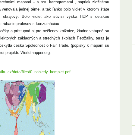
arebnými mapami – s tzv. kartogramami , napriek zložitému
enovala jednej téme, a tak ľahko bolo vidieť v ktorom štáte
ne okrajový. Bolo vidieť ako súvisí výška HDP s detskou
či rúbanie pralesov s konzumáciou.
očky a prístupná aj pre nečlenov knižnice, žiadne vstupné sa
ektorých základných a stredných školách Petržalky, teraz je
poskytla česká Společnost o Fair Trade, (popisky k mapám sú
mci projektu Worldmapper.org.
iku.cz/data/files/0_nahledy_komplet.pdf