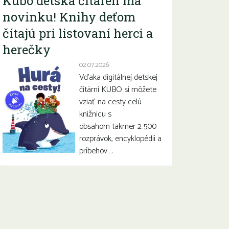
Kubo detská čitáreň má
novinku! Knihy deťom
čítajú pri listovaní herci a
herečky
02.07.2026
Vďaka digitálnej detskej
čitárni KUBO si môžete
vziať na cesty celú
knižnicu s
obsahom takmer 2 500
rozprávok, encyklopédií a
príbehov….