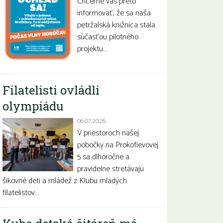
Chceme vás preto
informovať, že sa naša
petržalská knižnica stala
súčasťou pilotného
projektu…
Filatelisti ovládli
olympiádu
06.07.2026
V priestoroch našej
pobočky na Prokofievovej
5 sa dlhoročne a
pravidelne stretávajú
šikovné deti a mládež z Klubu mladých
filatelistov…