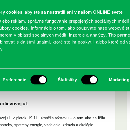
ry cookies, aby ste sa nestratili ani v našom ONLINE svete
lebo reklám, správne fungovanie prepojených sociálnych médií
bory cookies. Informácie o tom, ako používate naše webové st
erom v oblasti sociálnych médií, inzercie a analýzy. Títo partn
GY
SLUŽBY
PODUJATIA
POBOČKY
O KNIŽ
inovať s ďalšími údajmi, ktoré ste im poskytli, alebo ktoré od vá
y.
Preferencie
Štatistiky
Marketing
ofievovej ul.
vej ul. v piatok 19.11. ukončila výstavu – o tom ako sa líšia
 spotreby, spotreby energie, vzdelania, zdravia a ekológie.