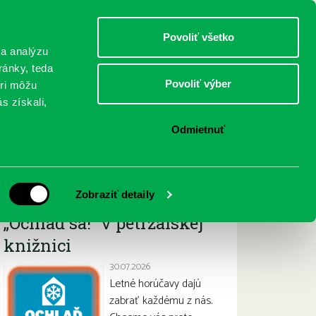
DETI
MLÁDEŽ
DOSPELÍ
Povoliť všetko
 a analýzu
ránky, teda
Povoliť výber
eri môžu
NICI
FEDINOVA
KONTAKTY
s získali,
Odmietnuť
Najnovšie
Zobraziť detaily
„Ochlaď sa!“ v petržalskej
knižnici
30.07.2026
Letné horúčavy dajú
zabrať každému z nás.