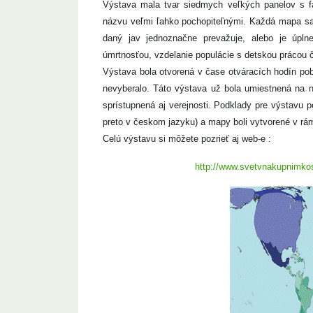
Výstava mala tvar siedmych veľkých panelov s f
názvu veľmi ľahko pochopiteľnými. Každá mapa sa v
daný jav jednoznačne prevažuje, alebo je úpl
úmrtnosťou, vzdelanie populácie s detskou prácou 
Výstava bola otvorená v čase otváracích hodín pob
nevyberalo. Táto výstava už bola umiestnená na ni
sprístupnená aj verejnosti. Podklady pre výstavu 
preto v českom jazyku) a mapy boli vytvorené v rá
Celú výstavu si môžete pozrieť aj web-e :
http://www.svetvnakupnimkos