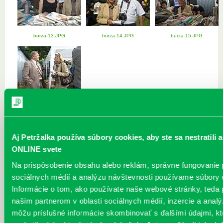
burza-13.JPG
burza-14.JPG
burza-15.JPG
burza-17.JPG
Aj Petržalka používa súbory cookies, aby ste sa nestratili 
ONLINE svete
Najnovšie
Na prispôsobenie obsahu alebo reklám, správne fungovanie
sociálnych médií a analýzu návštevnosti používame súbory 
„Ochlaď sa!“ v petržalskej knižnici na
Informácie o tom, ako používate naše webové stránky, teda
Vavilovovej 26
našim partnerom v oblasti sociálnych médií, inzercie a analýz
30.07.2026
môžu príslušné informácie skombinovať s ďalšími údajmi, kt