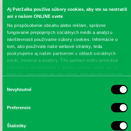
Aj Petržalka používa súbory cookies, aby ste sa nestratili
ani v našom ONLINE svete
Na prispôsobenie obsahu alebo reklám, správne
IMG_1846.JPG
IMG_1847.JPG
IMG_1850.JPG
fungovanie prepojených sociálnych médií a analýzu
návštevnosti používame súbory cookies. Informácie o
tom, ako používate naše webové stránky, teda
poskytujeme aj našim partnerom v oblasti sociálnych
médií, inzercie a analýzy. Títo partneri môžu príslušné
informácie skombinovať s ďalšími údajmi, ktoré ste im
IMG_1851.JPG
IMG_1859.JPG
IMG_1874.JPG
poskytli, alebo ktoré od vás získali, keď ste používali ich
služby.
Výber
Nevyhnutné
súhlasu
Preferencie
IMG_1879.JPG
Štatistiky