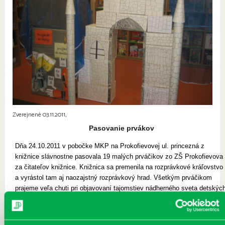
Zverejnené 03.11.2011,
Pasovanie prvákov
Dňa 24.10.2011 v pobočke MKP na Prokofievovej ul. princezná z
knižnice slávnostne pasovala 19 malých prváčikov zo ZŠ Prokofievova
za čitateľov knižnice. Knižnica sa premenila na rozprávkové kráľovstvo
a vyrástol tam aj naozajstný rozprávkový hrad. Všetkým prváčikom
prajeme veľa chuti pri objavovaní tajomstiev nádherného sveta detskýc
kníh.