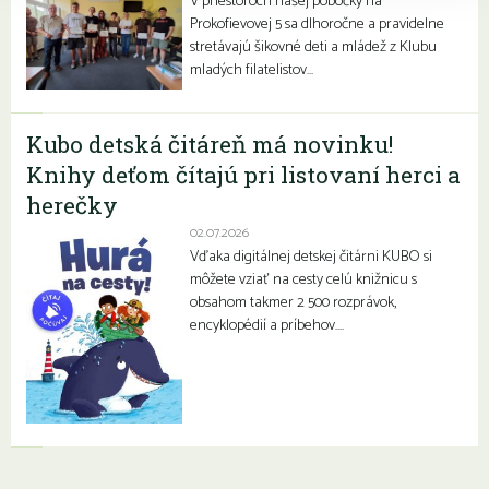
V priestoroch našej pobočky na
Prokofievovej 5 sa dlhoročne a pravidelne
stretávajú šikovné deti a mládež z Klubu
mladých filatelistov…
Kubo detská čitáreň má novinku!
Knihy deťom čítajú pri listovaní herci a
herečky
02.07.2026
Vďaka digitálnej detskej čitárni KUBO si
môžete vziať na cesty celú knižnicu s
obsahom takmer 2 500 rozprávok,
encyklopédií a príbehov….