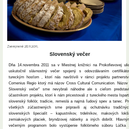
Zverejnené 28.11.2011,
Slovenský večer
Dňa 14.novembra 2011 sa v Miestnej knižnici na Prokofievovej ulic
uskutočnil slávnostný večer spojený s odovzdávaním certifikáto
tureckým hosťom , ktorí nás navštívili v rámci projektu partnerstv
Comenius Regio ktorý má názov Cross Cultural Comunication. Názov 
Slovenský večer" sme nevybrali náhodne ale s cieľom predstavi
účastníkom projektu, ktorí k nám pricestovali z tureckého mesta Ispar
slovenský folklór, tradície, remeslá a najmä ľudový spev a tanec. Pr
všetkých zúčastnených sme pripravili aj ochutnávku tradičnýc
slovenských špecialít – kapustníkov, trdelníkov, makových lokší
zemiakových placiek, bryndzovej nátierky a iných dobrôt. Hlavný
večerným programom bolo vystúpenie folklórneho súboru Lúčka 