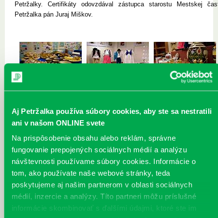
Petržalky. Certifikáty odovzdával zástupca starostu Mestskej čast
Petržalka pán Juraj Miškov.
IMG_4686.jpg
IMG_4691.jpg
IMG_4692.jpg
Aj Petržalka používa súbory cookies, aby ste sa nestratili
ani v našom ONLINE svete
Na prispôsobenie obsahu alebo reklám, správne
fungovanie prepojených sociálnych médií a analýzu
IMG_4695.jpg
IMG_4703.jpg
IMG_4706.jpg
návštevnosti používame súbory cookies. Informácie o
tom, ako používate naše webové stránky, teda
poskytujeme aj našim partnerom v oblasti sociálnych
médií, inzercie a analýzy. Títo partneri môžu príslušné
informácie skombinovať s ďalšími údajmi, ktoré ste im