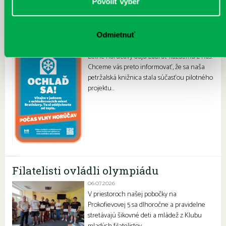
Povoliť výber
„Ochlaď sa!“ v petržalskej knižnici na
Vavilovovej 26
Odmietnuť
30.07.2026
Letné horúčavy dajú zabrať každému z nás.
Chceme vás preto informovať, že sa naša
petržalská knižnica stala súčasťou pilotného
projektu…
Filatelisti ovládli olympiádu
06.07.2026
V priestoroch našej pobočky na
Prokofievovej 5 sa dlhoročne a pravidelne
stretávajú šikovné deti a mládež z Klubu