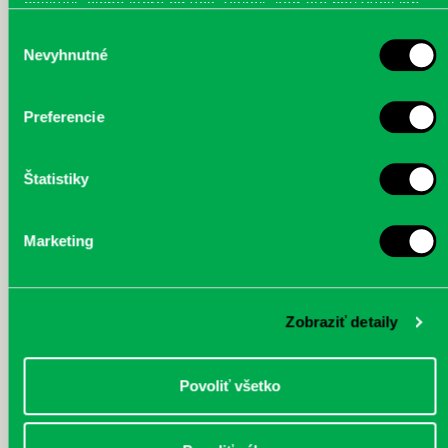
poskytli, alebo ktoré od vás získali, keď ste používali ich
IMG_4727.jpg
IMG_4728.jpg
IMG_4729.jpg
služby.
Výber
Nevyhnutné
súhlasu
Preferencie
IMG_4745.jpg
IMG_4753.jpg
IMG_4727.jpg
Štatistiky
Marketing
IMG_4761.jpg
IMG_4762.jpg
Zobraziť detaily
Povoliť všetko
Najnovšie