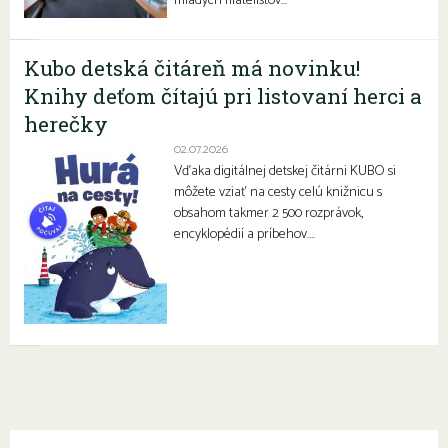
mladých filatelistov…
Kubo detská čitáreň má novinku!
Knihy deťom čítajú pri listovaní herci a
herečky
02.07.2026
Vďaka digitálnej detskej čitárni KUBO si
môžete vziať na cesty celú knižnicu s
obsahom takmer 2 500 rozprávok,
encyklopédií a príbehov….