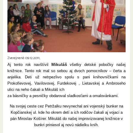
Zverejnené 09.12.2011,
Mikuláš
Aj tento rok navštívil
všetky detské pobočky našej
knižnice. Tento rok mal so sebou aj dvoch pomocníkov – čerta a
anjelika. Deti už netrpezlivo spolu s pani knihovníčkami na
Prokofievovej, Vavilovovej, Furdekovej , Lietavskej a Ambroseho
ulici na neho čakali a Mikuláš ich
za básničky a pesničky obdaroval sladkosťami a omalovánkami.
Na svojej ceste cez Petržalku nevynechal ani vojenský bunker na
Kopčianskej ul. kde ho okrem detí a ich rodičov čakali aj vojaci a
pán Miroslav Košírer. Mikuláš do našej improvizovanej knižnice v
bunkri priniesol aj novú nádielku kníh.