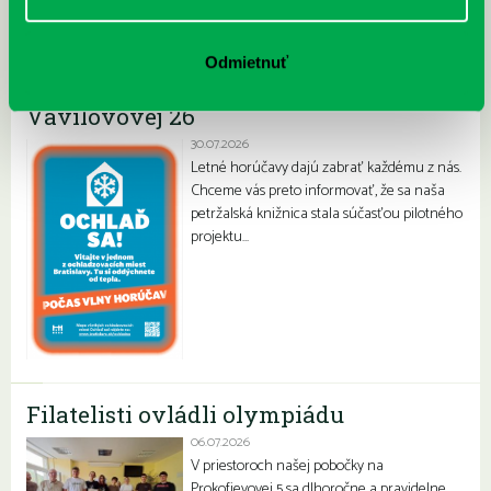
Najnovšie
Odmietnuť
„Ochlaď sa!“ v petržalskej knižnici na
Vavilovovej 26
30.07.2026
Letné horúčavy dajú zabrať každému z nás.
Chceme vás preto informovať, že sa naša
petržalská knižnica stala súčasťou pilotného
projektu…
Filatelisti ovládli olympiádu
06.07.2026
V priestoroch našej pobočky na
Prokofievovej 5 sa dlhoročne a pravidelne