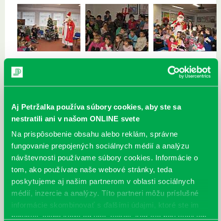
mikulas-01.JPG
mikulas-02.JPG
mikulas-03.JPG
Aj Petržalka používa súbory cookies, aby ste sa
nestratili ani v našom ONLINE svete
mikulas-04.JPG
mikulas-05.JPG
mikulas-06.JPG
Na prispôsobenie obsahu alebo reklám, správne
fungovanie prepojených sociálnych médií a analýzu
návštevnosti používame súbory cookies. Informácie o
tom, ako používate naše webové stránky, teda
poskytujeme aj našim partnerom v oblasti sociálnych
médií, inzercie a analýzy. Títo partneri môžu príslušné
mikulas-07.JPG
mikulas-08.JPG
mikulas-09.JPG
informácie skombinovať s ďalšími údajmi, ktoré ste im
poskytli, alebo ktoré od vás získali, keď ste používali ich