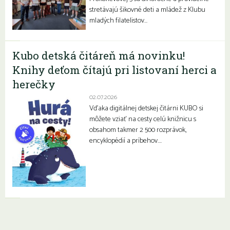
stretávajú šikovné deti a mládež z Klubu
mladých filatelistov…
Kubo detská čitáreň má novinku!
Knihy deťom čítajú pri listovaní herci a
herečky
02.07.2026
Vďaka digitálnej detskej čitárni KUBO si
môžete vziať na cesty celú knižnicu s
obsahom takmer 2 500 rozprávok,
encyklopédií a príbehov….