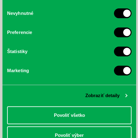
služby.
Výber
Nevyhnutné
súhlasu
mikulas-10.JPG
mikulas-11.JPG
mikulas-12.JPG
Preferencie
Štatistiky
mikulas-13.JPG
mikulas-14.JPG
mikulas-15.JPG
Marketing
Zobraziť detaily
mikulas-16.JPG
mikulas-17.JPG
mikulas-18.JPG
Povoliť všetko
Povoliť výber