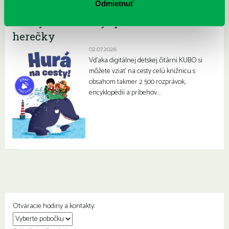
Odmietnuť
Kubo detská čitáreň má novinku!
Knihy deťom čítajú pri listovaní herci a
herečky
02.07.2026
Vďaka digitálnej detskej čitárni KUBO si
môžete vziať na cesty celú knižnicu s
obsahom takmer 2 500 rozprávok,
encyklopédií a príbehov….
Otváracie hodiny a kontakty: