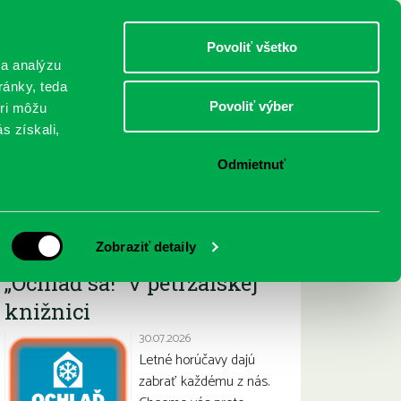
DETI
MLÁDEŽ
DOSPELÍ
Povoliť všetko
 a analýzu
ránky, teda
Povoliť výber
eri môžu
NICI
FEDINOVA
KONTAKTY
s získali,
Odmietnuť
Najnovšie
Zobraziť detaily
„Ochlaď sa!“ v petržalskej
knižnici
30.07.2026
Letné horúčavy dajú
zabrať každému z nás.