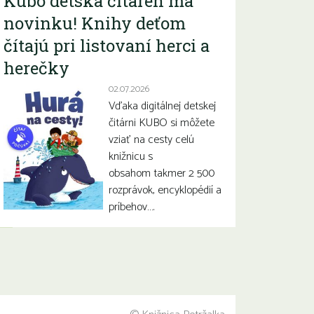
Kubo detská čitáreň má
novinku! Knihy deťom
čítajú pri listovaní herci a
herečky
02.07.2026
Vďaka digitálnej detskej
čitárni KUBO si môžete
vziať na cesty celú
knižnicu s
obsahom takmer 2 500
rozprávok, encyklopédií a
príbehov….