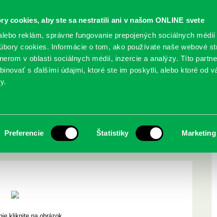
ry cookies, aby ste sa nestratili ani v našom ONLINE svete
lebo reklám, správne fungovanie prepojených sociálnych médií
bory cookies. Informácie o tom, ako používate naše webové st
erom v oblasti sociálnych médií, inzercie a analýzy. Títo partn
GY
SLUŽBY
PODUJATIA
POBOČKY
O KNIŽ
inovať s ďalšími údajmi, ktoré ste im poskytli, alebo ktoré od vá
y.
 pod vedením Michala Hvo…
 lepšie? workshop pod
Preferencie
Štatistiky
Marketing
vo…
ie kliknite na obrázok