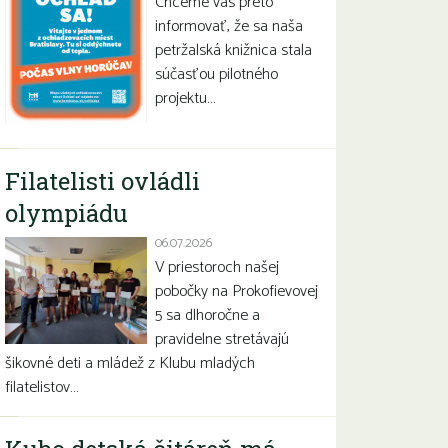
Chceme vás preto
informovať, že sa naša
petržalská knižnica stala
súčasťou pilotného
projektu…
Filatelisti ovládli
olympiádu
06.07.2026
V priestoroch našej
pobočky na Prokofievovej
5 sa dlhoročne a
pravidelne stretávajú
šikovné deti a mládež z Klubu mladých
filatelistov…