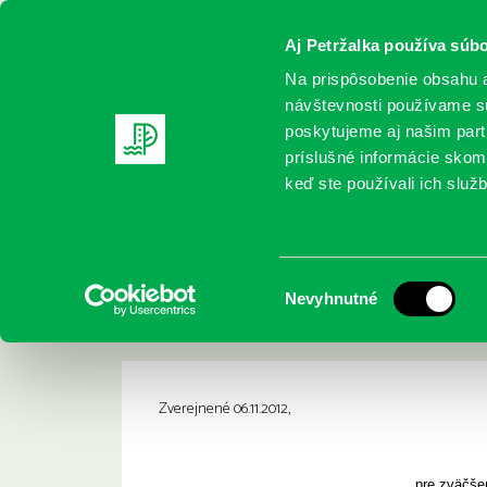
Aj Petržalka používa súbo
Na prispôsobenie obsahu a
návštevnosti používame sú
poskytujeme aj našim partn
REGISTRUJTE SA
ONLINE KATALÓ
príslušné informácie skomb
keď ste používali ich služb
Domov
Aktuality
Ako učiť literatúru lepšie? workshop
Ako učiť literatúru
Výber
Nevyhnutné
vedením Michala H
súhlasu
Zverejnené 06.11.2012,
pre zväčšen