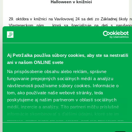
Halloween v knižnici
29. októbra v knižnici na Vavilovovej 24 sa deti zo Základnej školy n
Vlasteneckom nám. , ktorá sa špecializuje na deti s narušeno
komunikačnou schopnosťou stretli s knihovníčkou Zuzkou Borbuliakovo
a Michalom Seleckým na halloweeneskom popoludní. Vyrezavali s
tekvice a vyrábali papierové strašidlá a tekvičky. Zuzka s Michalom de
privítali v originálnych kostýmoch.
Aj Petržalka používa súbory cookies, aby ste sa nestratili
ani v našom ONLINE svete
Na prispôsobenie obsahu alebo reklám, správne
fungovanie prepojených sociálnych médií a analýzu
návštevnosti používame súbory cookies. Informácie o
tom, ako používate naše webové stránky, teda
poskytujeme aj našim partnerom v oblasti sociálnych
médií, inzercie a analýzy. Títo partneri môžu príslušné
halloween-1.JPG
halloween-2.JPG
halloween-3.JPG
informácie skombinovať s ďalšími údajmi, ktoré ste im
poskytli, alebo ktoré od vás získali, keď ste používali ich
služby.
Výber