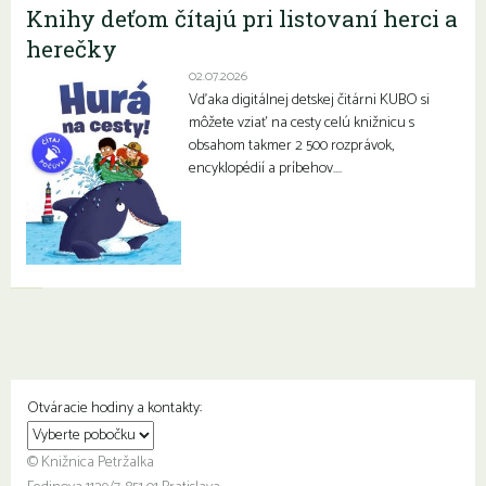
Knihy deťom čítajú pri listovaní herci a
herečky
02.07.2026
Vďaka digitálnej detskej čitárni KUBO si
môžete vziať na cesty celú knižnicu s
obsahom takmer 2 500 rozprávok,
encyklopédií a príbehov….
Otváracie hodiny a kontakty:
© Knižnica Petržalka