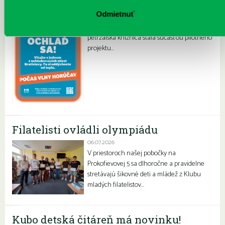
30.07.2026
Odmietnuť
Letné horúčavy dajú zabrať každému z nás.
Chceme vás preto informovať, že sa naša
petržalská knižnica stala súčasťou pilotného
projektu…
Filatelisti ovládli olympiádu
06.07.2026
V priestoroch našej pobočky na
Prokofievovej 5 sa dlhoročne a pravidelne
stretávajú šikovné deti a mládež z Klubu
mladých filatelistov…
Kubo detská čitáreň má novinku!