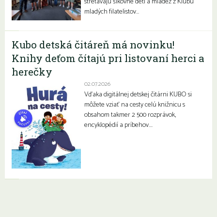
stretávajú šikovné deti a mládež z Klubu
mladých filatelistov…
Kubo detská čitáreň má novinku!
Knihy deťom čítajú pri listovaní herci a
herečky
02.07.2026
Vďaka digitálnej detskej čitárni KUBO si
môžete vziať na cesty celú knižnicu s
obsahom takmer 2 500 rozprávok,
encyklopédií a príbehov….