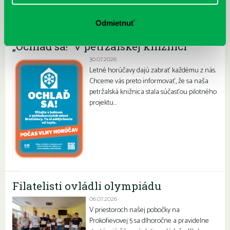
Najnovšie
Odmietnuť
„Ochlaď sa!“ v petržalskej knižnici
30.07.2026
Letné horúčavy dajú zabrať každému z nás.
Chceme vás preto informovať, že sa naša
petržalská knižnica stala súčasťou pilotného
projektu…
Filatelisti ovládli olympiádu
06.07.2026
V priestoroch našej pobočky na
Prokofievovej 5 sa dlhoročne a pravidelne