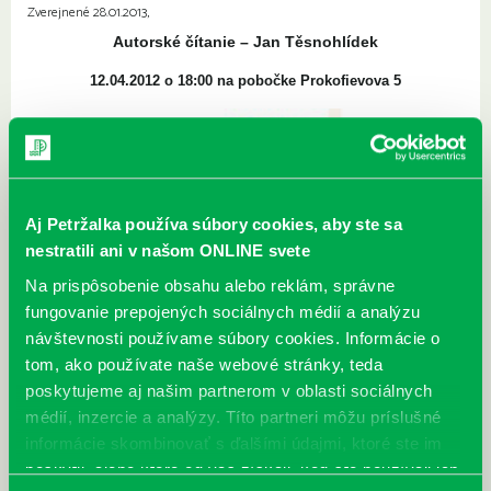
Zverejnené 28.01.2013,
Autorské čítanie – Jan Těsnohlídek
12.04.2012 o 18:00 na pobočke Prokofievova 5
Aj Petržalka používa súbory cookies, aby ste sa
nestratili ani v našom ONLINE svete
Na prispôsobenie obsahu alebo reklám, správne
fungovanie prepojených sociálnych médií a analýzu
návštevnosti používame súbory cookies. Informácie o
tom, ako používate naše webové stránky, teda
poskytujeme aj našim partnerom v oblasti sociálnych
médií, inzercie a analýzy. Títo partneri môžu príslušné
informácie skombinovať s ďalšími údajmi, ktoré ste im
Jan Těsnohlídek ml. (1987) pochádza z Krucemburku, Je
poskytli, alebo ktoré od vás získali, keď ste používali ich
držiteľom Ceny Jiřího Ortena za rok 2010.