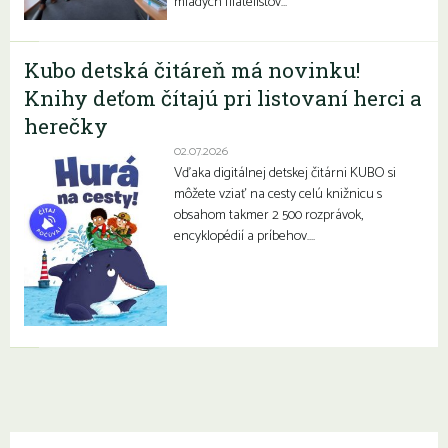
mladých filatelistov…
Kubo detská čitáreň má novinku!
Knihy deťom čítajú pri listovaní herci a
herečky
02.07.2026
Vďaka digitálnej detskej čitárni KUBO si
môžete vziať na cesty celú knižnicu s
obsahom takmer 2 500 rozprávok,
encyklopédií a príbehov….