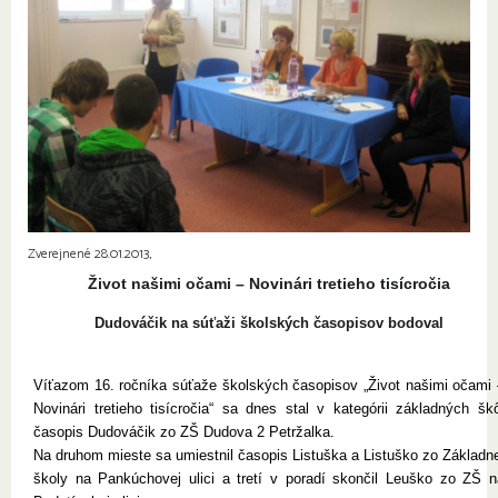
Zverejnené 28.01.2013,
Život našimi očami – Novinári tretieho tisícročia
Dudováčik na súťaži školských časopisov bodoval
Víťazom 16. ročníka súťaže školských časopisov „Život našimi očami 
Novinári tretieho tisícročia“ sa dnes stal v kategórii základných škô
časopis Dudováčik zo ZŠ Dudova 2 Petržalka.
Na druhom mieste sa umiestnil časopis Listuška a Listuško zo Základne
školy na Pankúchovej ulici a tretí v poradí skončil Leuško zo ZŠ n