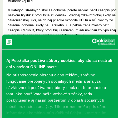
Budatínskej ulici.
V kategórii stredných škôl sa odbornej porote najviac páčil časopis pod
názvom Kyslík z produkcie študentiek Strednej zdravotníckej školy na
Strečnianskej ulici, na druhej priečke skončila DÚHA a KČ Noviny zo
Strednej odbornej školy na Farského ul. a pekné tretie miesto patrí
časopisu Moky 3, ktorý produkujú zanietení mladí novinári zo Spojenej
školy pre telesne postihnutých na Mokrohájskej 3.
Odborná porota podrobne analyzovala jednotlivé školské periodiká alebo
občasníky po žurnalistickej, obrazovej, grafickej i gramatickej stránke, 
slovnom hodnotení sa zamerala aj na konkrétne články a autorov, takže
pred slávnostným vyhlásením víťazov mali členovia redakčných rád
Aj Petržalka používa súbory cookies, aby ste sa nestratili
priamu spätnú väzbu. Autori článkov a pedagógovia, pod ktorých
ani v našom ONLINE svete
dohľadom časopisy vznikajú, využili možnosť vyspovedať skúsené
novinárky Alenu Kopřivovú a Ľudmilu Grodovskú a získať ďalšie
Na prispôsobenie obsahu alebo reklám, správne
praktické rady pre tvorbu a novinársku prácu v škole.
fungovanie prepojených sociálnych médií a analýzu
autorka textu Mária Grebeňová – Laczová
návštevnosti používame súbory cookies. Informácie o
tom, ako používate naše webové stránky, teda
poskytujeme aj našim partnerom v oblasti sociálnych
médií, inzercie a analýzy. Títo partneri môžu príslušné
informácie skombinovať s ďalšími údajmi, ktoré ste im