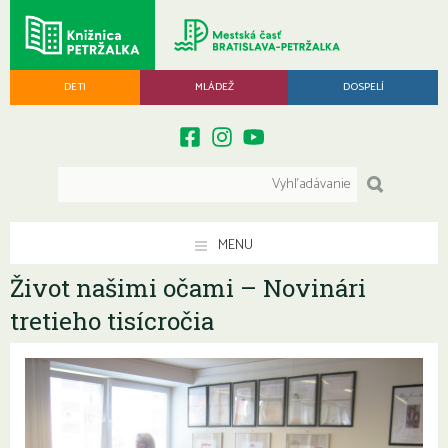
DETI
MLÁDEŽ
DOSPELÍ
MENU
Život našimi očami – Novinári
tretieho tisícročia