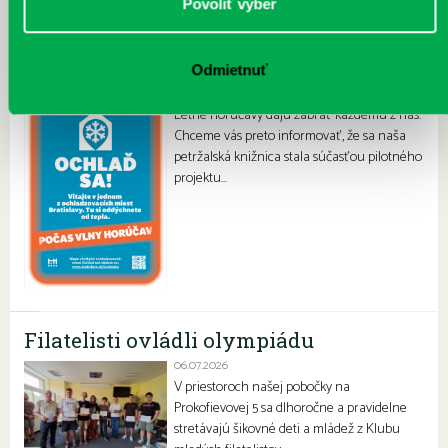
Povoliť výber
Najnovšie
„Ochlaď sa!“ v petržalskej knižnici
Odmietnuť
30.07.2026
Letné horúčavy dajú zabrať každému z nás.
Chceme vás preto informovať, že sa naša
petržalská knižnica stala súčasťou pilotného
projektu…
Filatelisti ovládli olympiádu
06.07.2026
V priestoroch našej pobočky na
Prokofievovej 5 sa dlhoročne a pravidelne
stretávajú šikovné deti a mládež z Klubu