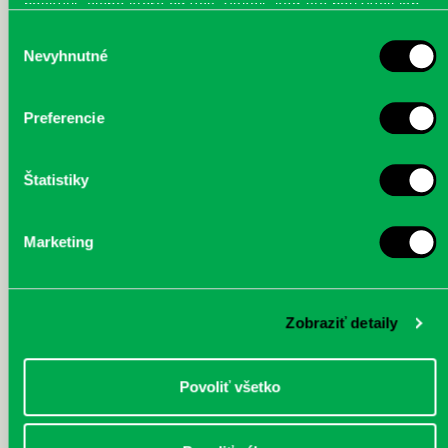
poskytli, alebo ktoré od vás získali, keď ste používali ich
služby.
Výber
novinari-1.JPG
novinari-2.JPG
novinari-3.JPG
Nevyhnutné
súhlasu
Preferencie
novinari-4.JPG
novinari-5.JPG
novinari-6.jpg
Štatistiky
Marketing
novinari-7.jpg
novinari-8.jpg
Zobraziť detaily
Povoliť všetko