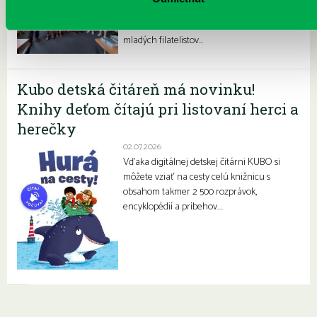
Prokofievovej 5 sa dlhoročne a pravidelne
stretávajú šikovné deti a mládež z Klubu
mladých filatelistov…
Kubo detská čitáreň má novinku!
Knihy deťom čítajú pri listovaní herci a
herečky
02.07.2026
Vďaka digitálnej detskej čitárni KUBO si
môžete vziať na cesty celú knižnicu s
obsahom takmer 2 500 rozprávok,
encyklopédií a príbehov….