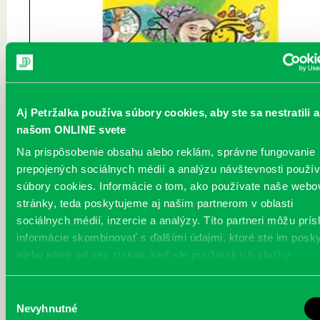
Aj Petržalka používa súbory cookies, aby ste sa nestratili a
našom ONLINE svete
Na prispôsobenie obsahu alebo reklám, správne fungovanie
prepojených sociálnych médií a analýzu návštevnosti použ
súbory cookies. Informácie o tom, ako používate naše webo
stránky, teda poskytujeme aj našim partnerom v oblasti
sociálnych médií, inzercie a analýzy. Títo partneri môžu prís
informácie skombinovať s ďalšími údajmi, ktoré ste im poskyt
alebo ktoré od vás získali, keď ste používali ich služby.
Výber
Nevyhnutné
súhlasu