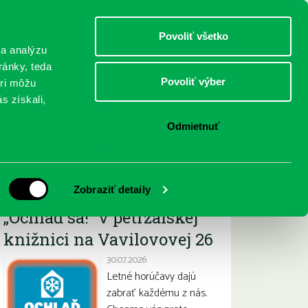
DETI
MLÁDEŽ
DOSPELÍ
Povoliť všetko
 a analýzu
ránky, teda
Povoliť výber
eri môžu
NICI
FEDINOVA
KONTAKTY
s získali,
Odmietnuť
Najnovšie
Zobraziť detaily
„Ochlaď sa!“ v petržalskej
knižnici na Vavilovovej 26
30.07.2026
Letné horúčavy dajú
zabrať každému z nás.