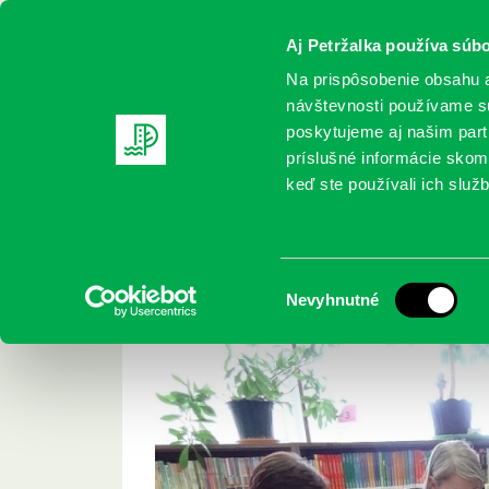
Aj Petržalka používa súbo
Na prispôsobenie obsahu a
návštevnosti používame sú
poskytujeme aj našim partn
REGISTRUJTE SA
ONLINE KATALÓ
príslušné informácie skomb
keď ste používali ich služb
Domov
Aktuality
beseda s Jánom Čomajom "Petržalka 
beseda s Jánom Čom
Výber
Nevyhnutné
súhlasu