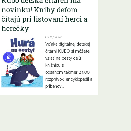
Kubo detská čitáreň má
novinku! Knihy deťom
čítajú pri listovaní herci a
herečky
02.07.2026
Vďaka digitálnej detskej
čitárni KUBO si môžete
vziať na cesty celú
knižnicu s
obsahom takmer 2 500
rozprávok, encyklopédií a
príbehov….