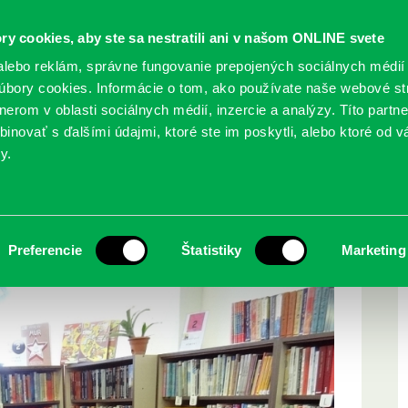
ry cookies, aby ste sa nestratili ani v našom ONLINE svete
lebo reklám, správne fungovanie prepojených sociálnych médií
bory cookies. Informácie o tom, ako používate naše webové st
erom v oblasti sociálnych médií, inzercie a analýzy. Títo partn
GY
SLUŽBY
PODUJATIA
POBOČKY
O KNIŽ
inovať s ďalšími údajmi, ktoré ste im poskytli, alebo ktoré od vá
y.
–
ajom "Petržalka –
Preferencie
Štatistiky
Marketing