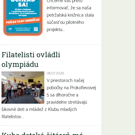
Chceme vás preto
informovať, že sa naša
petržalská knižnica stala
súčasťou pilotného
projektu…
Filatelisti ovládli
olympiádu
06.07.2026
V priestoroch našej
pobočky na Prokofievovej
5 sa dlhoročne a
pravidelne stretávajú
šikovné deti a mládež z Klubu mladých
filatelistov…