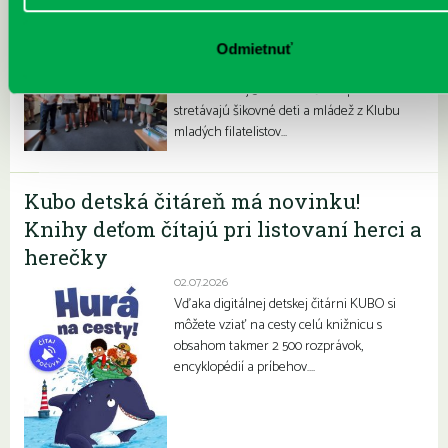
Filatelisti ovládli olympiádu
06.07.2026
Odmietnuť
V priestoroch našej pobočky na
Prokofievovej 5 sa dlhoročne a pravidelne
stretávajú šikovné deti a mládež z Klubu
mladých filatelistov…
Kubo detská čitáreň má novinku!
Knihy deťom čítajú pri listovaní herci a
herečky
02.07.2026
Vďaka digitálnej detskej čitárni KUBO si
môžete vziať na cesty celú knižnicu s
obsahom takmer 2 500 rozprávok,
encyklopédií a príbehov….