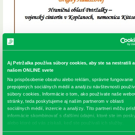
Aj Petržalka používa súbory cookies, aby ste sa nestratili a
našom ONLINE svete
Na prispôsobenie obsahu alebo reklám, správne fungovanie
prepojených sociálnych médií a analýzu návštevnosti použ
súbory cookies. Informácie o tom, ako používate naše webo
stránky, teda poskytujeme aj našim partnerom v oblasti
sociálnych médií, inzercie a analýzy. Títo partneri môžu prís
informácie skombinovať s ďalšími údajmi, ktoré ste im poskyt
alebo ktoré od vás získali, keď ste používali ich služby.