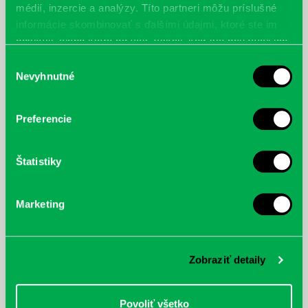
Výstavu môžete navštíviť do 28. marca 2013
médií, inzercie a analýzy. Títo partneri môžu príslušné
informácie skombinovať s ďalšími údajmi, ktoré ste im
poskytli, alebo ktoré od vás získali, keď ste používali ich
plagát
služby.
Výber
Nevyhnutné
súhlasu
Preferencie
Najnovšie
Štatistiky
„Ochlaď sa!“ v petržalskej knižnici
30.07.2026
Letné horúčavy dajú zabrať každému z nás.
Marketing
Chceme vás preto informovať, že sa naša
petržalská knižnica stala súčasťou pilotného
projektu…
Zobraziť detaily
Povoliť všetko