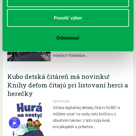
Povoliť výber
Filatelisti ovládli olympiádu
06.07.2026
V priestoroch našej pobočky na
Odmietnuť
Prokofievovej 5 sa dlhoročne a pravidelne
stretávajú šikovné deti a mládež z Klubu
mladých filatelistov…
Kubo detská čitáreň má novinku!
Knihy deťom čítajú pri listovaní herci a
herečky
02.07.2026
Vďaka digitálnej detskej čitárni KUBO si
môžete vziať na cesty celú knižnicu s
obsahom takmer 2 500 rozprávok,
encyklopédií a príbehov….