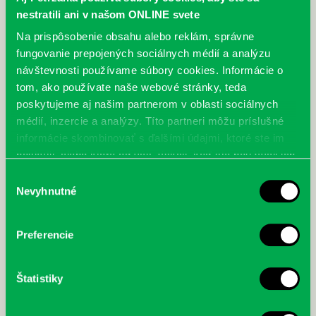
nestratili ani v našom ONLINE svete
Najnovšie
Na prispôsobenie obsahu alebo reklám, správne
fungovanie prepojených sociálnych médií a analýzu
„Ochlaď sa!“ v petržalskej knižnici na
návštevnosti používame súbory cookies. Informácie o
Vavilovovej 26
tom, ako používate naše webové stránky, teda
30.07.2026
poskytujeme aj našim partnerom v oblasti sociálnych
Letné horúčavy dajú zabrať každému z nás.
médií, inzercie a analýzy. Títo partneri môžu príslušné
Chceme vás preto informovať, že sa naša
informácie skombinovať s ďalšími údajmi, ktoré ste im
petržalská knižnica stala súčasťou pilotného
poskytli, alebo ktoré od vás získali, keď ste používali ich
projektu…
služby.
Výber
Nevyhnutné
súhlasu
Preferencie
Filatelisti ovládli olympiádu
Štatistiky
06.07.2026
V priestoroch našej pobočky na