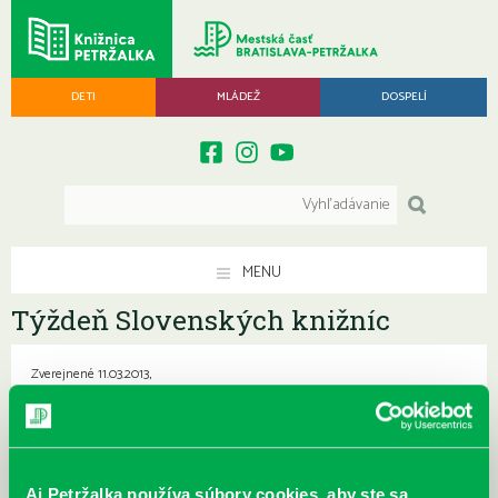
DETI
MLÁDEŽ
DOSPELÍ
MENU
Týždeň Slovenských knižníc
Zverejnené 11.03.2013,
Aj Petržalka používa súbory cookies, aby ste sa