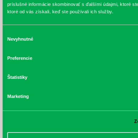
petržalská knižnica stala súčasťou pilotného
príslušné informácie skombinovať s ďalšími údajmi, ktoré ste
projektu…
ktoré od vás získali, keď ste používali ich služby.
Výber
Nevyhnutné
súhlasu
Preferencie
Filatelisti ovládli olympiádu
06.07.2026
V priestoroch našej pobočky na
Štatistiky
Prokofievovej 5 sa dlhoročne a pravidelne
stretávajú šikovné deti a mládež z Klubu
mladých filatelistov…
Marketing
Kubo detská čitáreň má novinku!
Z
Knihy deťom čítajú pri listovaní herci a
herečky