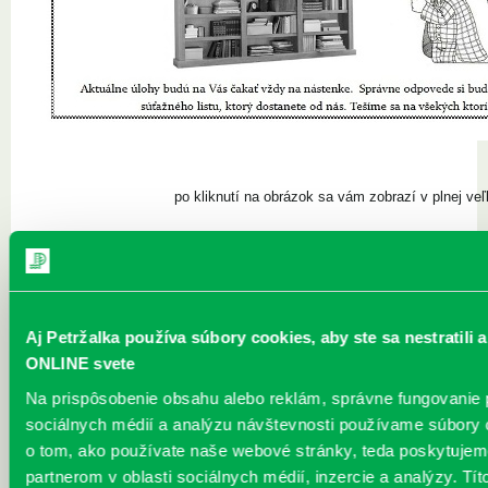
po kliknutí na obrázok sa vám zobrazí v plnej veľ
Aj Petržalka používa súbory cookies, aby ste sa nestratili 
Najnovšie
ONLINE svete
„Ochlaď sa!“ v petržalskej knižnici
Na prispôsobenie obsahu alebo reklám, správne fungovanie
sociálnych médií a analýzu návštevnosti používame súbory 
30.07.2026
o tom, ako používate naše webové stránky, teda poskytujem
Letné horúčavy dajú zabrať každému z nás.
Chceme vás preto informovať, že sa naša
partnerom v oblasti sociálnych médií, inzercie a analýzy. Tít