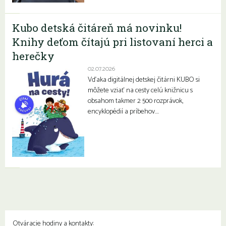
Kubo detská čitáreň má novinku!
Knihy deťom čítajú pri listovaní herci a
herečky
02.07.2026
Vďaka digitálnej detskej čitárni KUBO si
môžete vziať na cesty celú knižnicu s
obsahom takmer 2 500 rozprávok,
encyklopédií a príbehov….
Otváracie hodiny a kontakty: