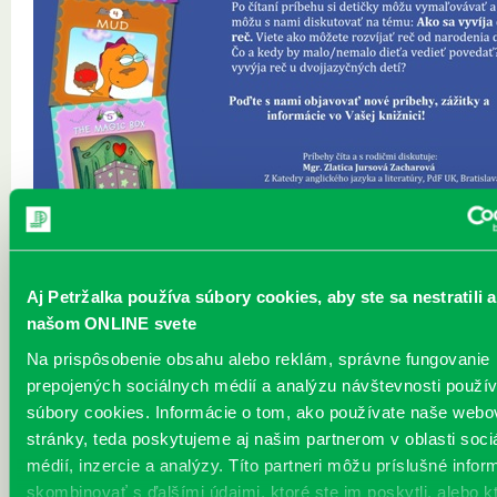
Aj Petržalka používa súbory cookies, aby ste sa nestratili a
našom ONLINE svete
Na prispôsobenie obsahu alebo reklám, správne fungovanie
prepojených sociálnych médií a analýzu návštevnosti použ
Tretie stretnutie:
Dramatizované čítanie v anglickom jazyku , ktoré na detskej pobočke M
súbory cookies. Informácie o tom, ako používate naše webo
knižnice Petržalka vedie
Zlatica Jursova Zacharova
pokračovalo svojou 
stránky, teda poskytujeme aj našim partnerom v oblasti soci
časťou. S mamičkami sa pani Jursová porozprávala aj o vývine detskej 
médií, inzercie a analýzy. Títo partneri môžu príslušné infor
veku a osvojovaniu si iného jazyka. Stretnutia pokračujú aj v ďalších m
skombinovať s ďalšími údajmi, ktoré ste im poskytli, alebo k