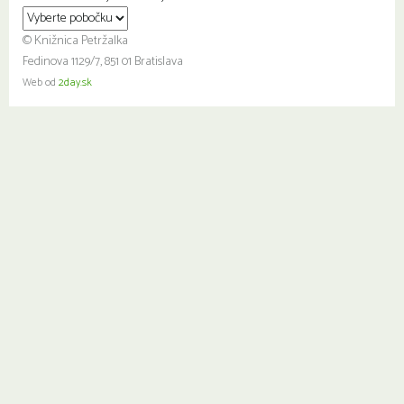
© Knižnica Petržalka
Fedinova 1129/7, 851 01 Bratislava
Web od
2day.sk