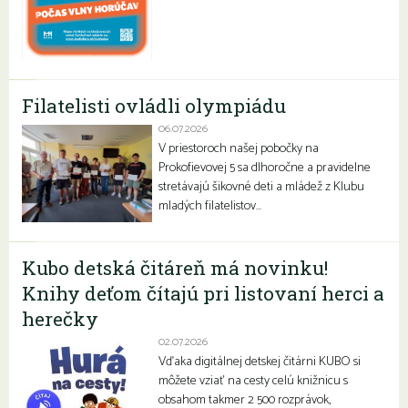
Filatelisti ovládli olympiádu
06.07.2026
V priestoroch našej pobočky na
Prokofievovej 5 sa dlhoročne a pravidelne
stretávajú šikovné deti a mládež z Klubu
mladých filatelistov…
Kubo detská čitáreň má novinku!
Knihy deťom čítajú pri listovaní herci a
herečky
02.07.2026
Vďaka digitálnej detskej čitárni KUBO si
môžete vziať na cesty celú knižnicu s
obsahom takmer 2 500 rozprávok,