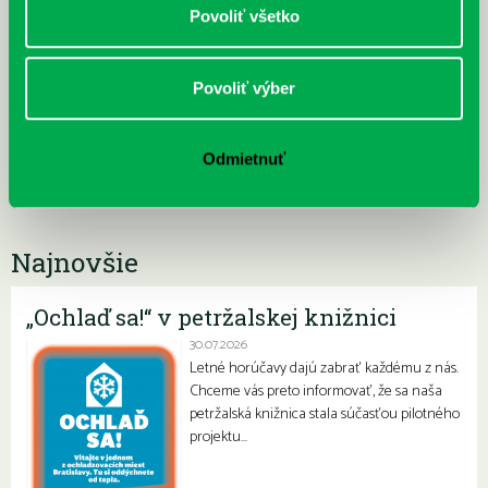
Povoliť všetko
štvrtok
13:00 – 17:00
piatok
11:00 – 12:00
13:00 – 16:30
Povoliť výber
e-mail:
dudova2@kniznicapetrzalka.sk
tel.:
02/6231 1828
Odmietnuť
Najnovšie
„Ochlaď sa!“ v petržalskej knižnici
30.07.2026
Letné horúčavy dajú zabrať každému z nás.
Chceme vás preto informovať, že sa naša
petržalská knižnica stala súčasťou pilotného
projektu…