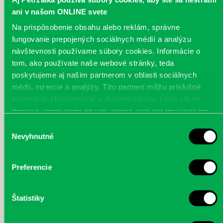
ani v našom ONLINE svete
Na prispôsobenie obsahu alebo reklám, správne
fungovanie prepojených sociálnych médií a analýzu
návštevnosti používame súbory cookies. Informácie o
tom, ako používate naše webové stránky, teda
poskytujeme aj našim partnerom v oblasti sociálnych
médií, inzercie a analýzy. Títo partneri môžu príslušné
informácie skombinovať s ďalšími údajmi, ktoré ste im
poskytli, alebo ktoré od vás získali, keď ste používali ich
služby.
Výber
Nevyhnutné
súhlasu
Preferencie
Štatistiky