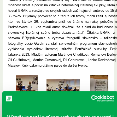
možnosť vidieť a počuť na čítačke neformálnej literárnej skupiny, ktorá 
hovorí BRAK a združuje vo svojich radoch začínajúcich autorov od 15 d
35 rokov. Príjemný podvečer pri čítaní z ich tvorby mohli zažiť aj hosti
ktorí vo štvrtok 26. septembra prišli do čitárne na našej pobočke n
Prokofievovej ul., kde mladí autori dokázali, že s nimi do budúcnosti 
slovenskej literárnej scéne treba dozaista rátať. Čítačka BRAK -u 
názvom BR(e)AKovanie a výstava fotografií slovensko – talianske
fotografky Lucie Gardin sa stali sprievodným programom slávnostnéh
vyhlásenia výsledkov literárnej súťaže Petržalské súzvuky Ferk
Urbánka 2013. Mladým autorom Martinovi Chudíkovi, Romanovi Beňovi
Oli Gluštíkovej, Martine Grmanovej, Rii Gehrerovej , Lenke Rozkošovej
Matejovi Kubriczkému držíme palce do ďalšej tvorby.
Aj Petržalka používa súbory cookies, aby ste sa nestratili