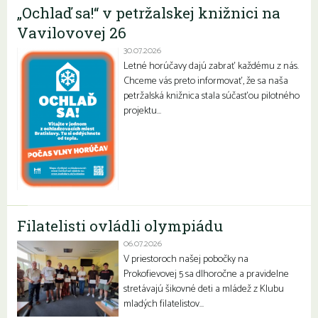
„Ochlaď sa!“ v petržalskej knižnici na
Vavilovovej 26
30.07.2026
Letné horúčavy dajú zabrať každému z nás.
Chceme vás preto informovať, že sa naša
petržalská knižnica stala súčasťou pilotného
projektu…
Filatelisti ovládli olympiádu
06.07.2026
V priestoroch našej pobočky na
Prokofievovej 5 sa dlhoročne a pravidelne
stretávajú šikovné deti a mládež z Klubu
mladých filatelistov…