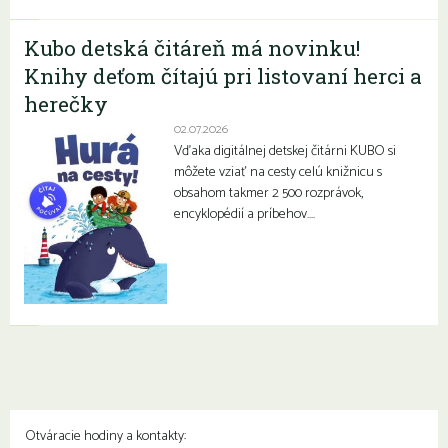
Kubo detská čitáreň má novinku!
Knihy deťom čítajú pri listovaní herci a
herečky
02.07.2026
Vďaka digitálnej detskej čitárni KUBO si
môžete vziať na cesty celú knižnicu s
obsahom takmer 2 500 rozprávok,
encyklopédií a príbehov….
Otváracie hodiny a kontakty: