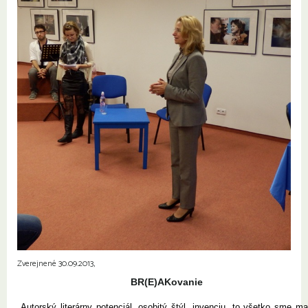
Zverejnené 30.09.2013,
BR(E)AKovanie
Autorský literárny potenciál, osobitý štýl, invenciu, to všetko sme ma