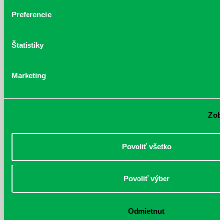
Preferencie
Štatistiky
Marketing
Zob
Povoliť všetko
Najnovšie
Povoliť výber
„Ochlaď sa!“ v petržalskej knižnici
30.07.2026
Odmietnuť