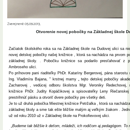
Zverejnené 05.09.2013,
Otvorenie novej pobočky na Základnej škole D
Začiatok školského roka sa na Základnej škole na Dudovej ulici sa ni
novej detskej pobočky našej knižnice , ktorá sa nachádza na prvom 
základnej školy. . Pobočku knižnice sa podarilo presťahovať z p
Ambroseho ulici.
Po príhovore pani riaditeľky PhDr. Kataríny Bergerovej, pána starostu
Ing. Vladimíra Bajana, " krstnej mamy „ tejto detskej pobočky akad
Zacharovej , vedúcej odboru školstva Mgr. Veroniky Redechovej, r
knižnice PhDr. Judity Kopáčikovej a spisovateľky Leny Riečanskej
prestrihnúť pásku a otvoriť dvere pobočky pre všetky deti.
Je to už druhá pobočka Miestnej knižnice Petržalka , ktorá sa nachádz
základnej školy a sme tak ešte bližšie malým aj veľkým žiakom . Jedna
už od roku 2010 už v Základnej škole na Prokofievovej ulici.
„Budeme tak bližšie k deťom, mládeži, ich rodičom aj pedagógom. To