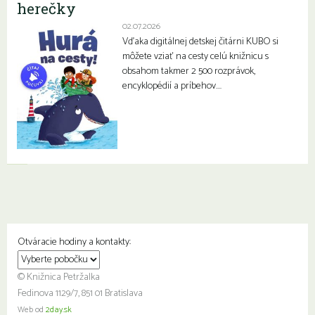
herečky
02.07.2026
Vďaka digitálnej detskej čitárni KUBO si
môžete vziať na cesty celú knižnicu s
obsahom takmer 2 500 rozprávok,
encyklopédií a príbehov….
Otváracie hodiny a kontakty:
© Knižnica Petržalka
Fedinova 1129/7, 851 01 Bratislava
Web od
2day.sk