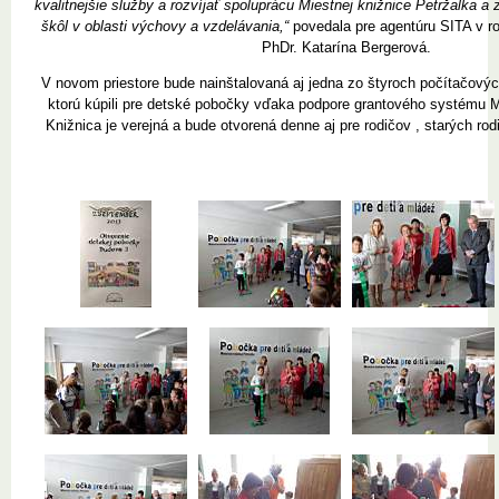
kvalitnejšie služby a rozvíjať spoluprácu Miestnej knižnice Petržalka 
škôl v oblasti výchovy a vzdelávania,“
povedala pre agentúru SITA v r
PhDr. Katarína Bergerová.
V novom priestore bude nainštalovaná aj jedna zo štyroch počítačovýc
ktorú kúpili pre detské pobočky vďaka podpore grantového systému Mi
Knižnica je verejná a bude otvorená denne aj pre rodičov , starých rod