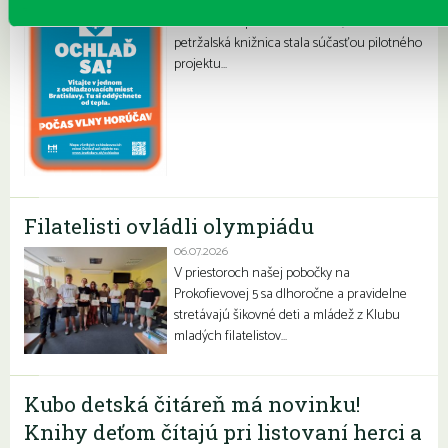
Letné horúčavy dajú zabrať každému z nás.
Chceme vás preto informovať, že sa naša
petržalská knižnica stala súčasťou pilotného
projektu…
Filatelisti ovládli olympiádu
06.07.2026
V priestoroch našej pobočky na
Prokofievovej 5 sa dlhoročne a pravidelne
stretávajú šikovné deti a mládež z Klubu
mladých filatelistov…
Kubo detská čitáreň má novinku!
Knihy deťom čítajú pri listovaní herci a