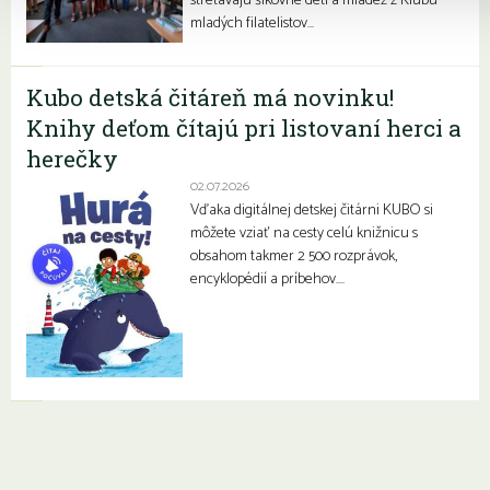
stretávajú šikovné deti a mládež z Klubu
mladých filatelistov…
Kubo detská čitáreň má novinku!
Knihy deťom čítajú pri listovaní herci a
herečky
02.07.2026
Vďaka digitálnej detskej čitárni KUBO si
môžete vziať na cesty celú knižnicu s
obsahom takmer 2 500 rozprávok,
encyklopédií a príbehov….