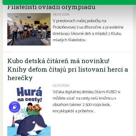
Filatelisti ovládli olympiádu
06.07.2026
V priestoroch našej pobočky na
Prokofievovej 5 sa dlhoročne a pravidelne
stretávajú šikovné deti a mládež z Klubu
mladých filatelistov…
Kubo detská čitáreň má novinku!
Knihy deťom čítajú pri listovaní herci a
herečky
02.07.2026
Vďaka digitálnej detskej čitárni KUBO si
môžete vziať na cesty celú knižnicu s
obsahom takmer 2 500 rozprávok,
encyklopédií a príbehov….