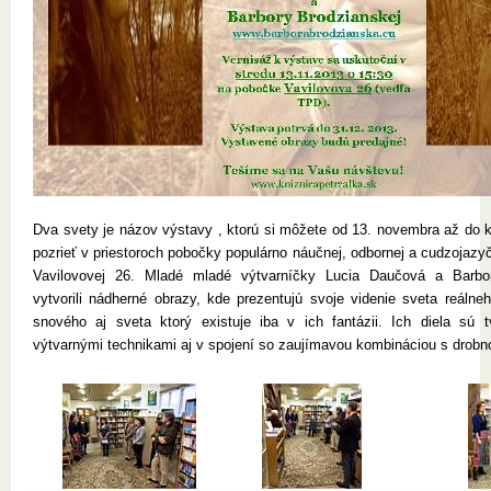
Dva svety je názov výstavy , ktorú si môžete od 13. novembra až do 
pozrieť v priestoroch pobočky populárno náučnej, odbornej a cudzojazyčn
Vavilovovej 26. Mladé mladé výtvarníčky Lucia Daučová a Barbo
vytvorili nádherné obrazy, kde prezentujú svoje videnie sveta reálne
snového aj sveta ktorý existuje iba v ich fantázii. Ich diela sú 
výtvarnými technikami aj v spojení so zaujímavou kombináciou s drobn