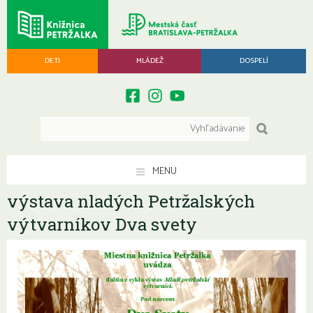
DETI
MLÁDEŽ
DOSPELÍ
MENU
výstava nladých Petržalských
výtvarníkov Dva svety