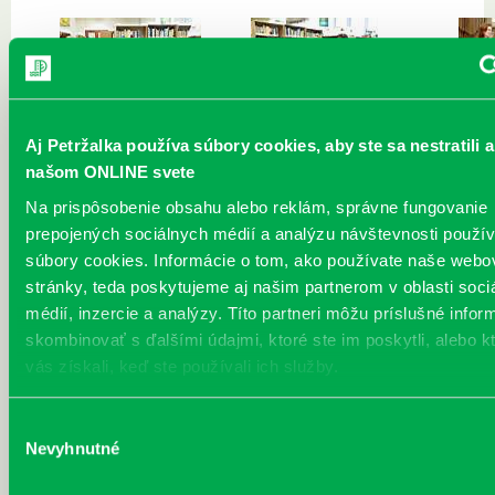
Aj Petržalka používa súbory cookies, aby ste sa nestratili a
našom ONLINE svete
Na prispôsobenie obsahu alebo reklám, správne fungovanie
prepojených sociálnych médií a analýzu návštevnosti použ
súbory cookies. Informácie o tom, ako používate naše webo
stránky, teda poskytujeme aj našim partnerom v oblasti soci
médií, inzercie a analýzy. Títo partneri môžu príslušné infor
skombinovať s ďalšími údajmi, ktoré ste im poskytli, alebo k
vás získali, keď ste používali ich služby.
Výber
Nevyhnutné
súhlasu