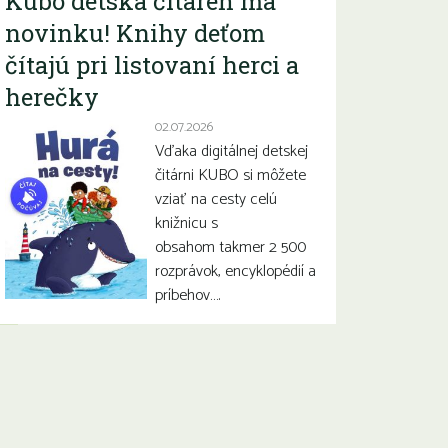
Kubo detská čitáreň má
novinku! Knihy deťom
čítajú pri listovaní herci a
herečky
02.07.2026
Vďaka digitálnej detskej
čitárni KUBO si môžete
vziať na cesty celú
knižnicu s
obsahom takmer 2 500
rozprávok, encyklopédií a
príbehov….