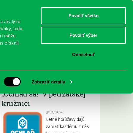
DETI
MLÁDEŽ
DOSPELÍ
Povoliť všetko
 a analýzu
ránky, teda
Povoliť výber
eri môžu
NICI
FEDINOVA
KONTAKTY
s získali,
Odmietnuť
Najnovšie
Zobraziť detaily
„Ochlaď sa!“ v petržalskej
knižnici
30.07.2026
Letné horúčavy dajú
zabrať každému z nás.