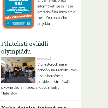
Chceme vás preto
informovať, že sa naša
petržalská knižnica stala
súčasťou pilotného
projektu…
Filatelisti ovládli
olympiádu
06.07.2026
V priestoroch našej
pobočky na Prokofievovej
5 sa dlhoročne a
pravidelne stretávajú
šikovné deti a mládež z Klubu mladých
filatelistov…