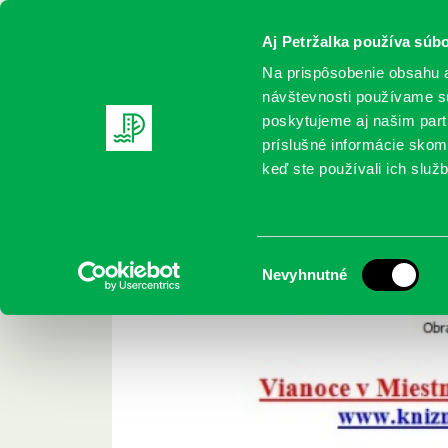
Aj Petržalka používa súbo
Na prispôsobenie obsahu a
návštevnosti používame sú
poskytujeme aj našim partn
REGISTRUJTE SA
ONLINE KATALÓ
príslušné informácie skomb
keď ste používali ich služb
Domov
Aktuality
Vianočná ponuka kníh
Vianočná ponuka k
Výber
Nevyhnutné
súhlasu