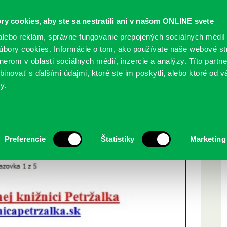
ry cookies, aby ste sa nestratili ani v našom ONLINE svete
lebo reklám, správne fungovanie prepojených sociálnych médií
bory cookies. Informácie o tom, ako používate naše webové st
erom v oblasti sociálnych médií, inzercie a analýzy. Títo partn
GY
SLUŽBY
PODUJATIA
POBOČKY
O KNIŽ
inovať s ďalšími údajmi, ktoré ste im poskytli, alebo ktoré od vá
y.
níh
Preferencie
Štatistiky
Marketing