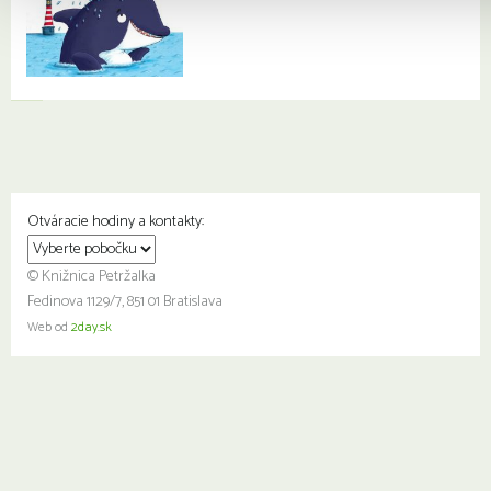
Otváracie hodiny a kontakty:
© Knižnica Petržalka
Fedinova 1129/7, 851 01 Bratislava
Web od
2day.sk