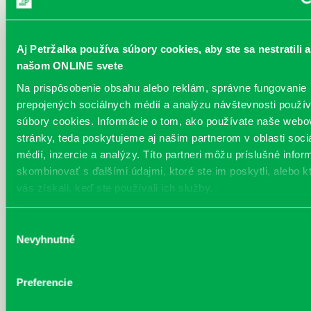
Aj Petržalka používa súbory cookies, aby ste sa nestratili a
našom ONLINE svete
Na prispôsobenie obsahu alebo reklám, správne fungovanie
prepojených sociálnych médií a analýzu návštevnosti použ
súbory cookies. Informácie o tom, ako používate naše webo
stránky, teda poskytujeme aj našim partnerom v oblasti soci
Najnovšie
médií, inzercie a analýzy. Títo partneri môžu príslušné infor
skombinovať s ďalšími údajmi, ktoré ste im poskytli, alebo k
„Ochlaď sa!“ v petržalskej knižnici
vás získali, keď ste používali ich služby.
30.07.2026
Letné horúčavy dajú zabrať každému z nás.
Výber
Chceme vás preto informovať, že sa naša
Nevyhnutné
petržalská knižnica stala súčasťou pilotného
súhlasu
projektu…
Preferencie