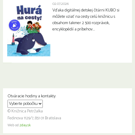
02.07.2026
Vďaka digitálnej detskej čitárni KUBO si
môžete vziať na cesty celú knižnicu s
obsahom takmer 2 500 rozprávok,
encyklopédií a príbehov….
Otváracie hodiny a kontakty:
© Knižnica Petržalka
Fedinova 1129/7, 851 01 Bratislava
Web od
2day.sk