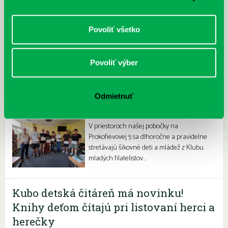
petržalská knižnica stala súčasťou pilotného
projektu…
Povoliť všetko
Povoliť výber
Odmietnuť
Filatelisti ovládli olympiádu
06.07.2026
V priestoroch našej pobočky na
Prokofievovej 5 sa dlhoročne a pravidelne
stretávajú šikovné deti a mládež z Klubu
mladých filatelistov…
Kubo detská čitáreň má novinku!
Knihy deťom čítajú pri listovaní herci a
herečky