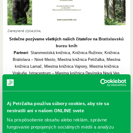
Zverejnené 23.04.2014,
Bratislavskú
Srdečne pozývame všetkých našich čitateľov na
burzu kníh
Partneri
: Staromestská knižnica, Knižnica Ružinov, Knižnica
Bratislava – Nové Mesto, Miestna knižnica Petržalka, Miestna
knižnica Lamač, Miestna knižnica Vajnory, Miestna knižnica
Vrakuňa, Istracentrum – Miestna knižnica Devínska Nová Ves,
Knižnica Filozofickej fakulty UK
Kde ?
nádvorie MKB, Klariská 16
Kedy?
24. – 25. apríla a 28. – 30. apríla 8:00 – 19:00 hod. (t.j. v
pracovné dni) a 26. – 27. apríla 10:00 – 18:00 hod. (víkend)
Aj Petržalka používa súbory cookies, aby ste sa
nestratili ani v našom ONLINE svete
Na prispôsobenie obsahu alebo reklám, správne
fungovanie prepojených sociálnych médií a analýzu