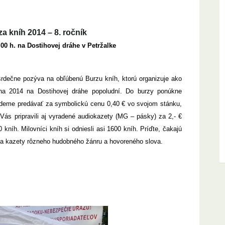
za kníh 2014 – 8. ročník
.00 h. na Dostihovej dráhe v Petržalke
srdečne pozýva na obľúbenú Burzu kníh, ktorú organizuje ako
úna 2014 na Dostihovej dráhe popoludní. Do burzy ponúkne
udeme predávať za symbolickú cenu 0,40 € vo svojom stánku,
 Vás pripravili aj vyradené audiokazety (MG – pásky) za 2,- €
kníh. Milovníci kníh si odniesli asi 1600 kníh. Príďte, čakajú
 a kazety rôzneho hudobného žánru a hovoreného slova.