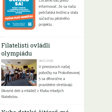
Chceme vás preto
informovať, že sa naša
petržalská knižnica stala
súčasťou pilotného
projektu…
Filatelisti ovládli
olympiádu
06.07.2026
V priestoroch našej
pobočky na Prokofievovej
5 sa dlhoročne a
pravidelne stretávajú
šikovné deti a mládež z Klubu mladých
filatelistov…