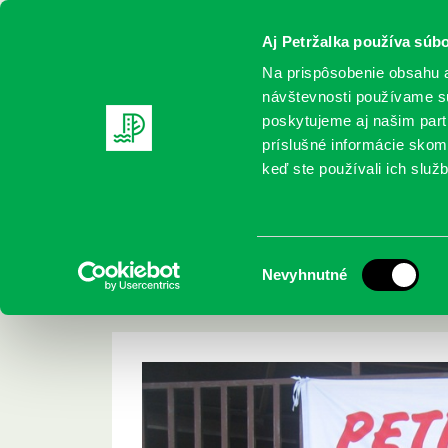
Aj Petržalka používa súbo
Na prispôsobenie obsahu a
návštevnosti používame sú
poskytujeme aj našim partn
REGISTRUJTE SA
ONLINE KATALÓ
príslušné informácie skomb
keď ste používali ich služb
Domov
Aktuality
POZVÁNKA Petržalská burza kníh 2014
POZVÁNKA Petržals
Výber
Nevyhnutné
8. ročník Dňa 14…
súhlasu