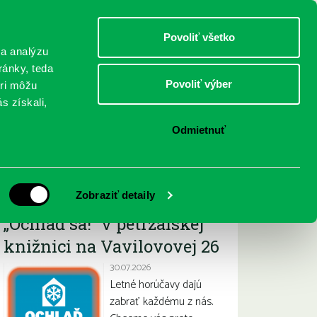
DETI
MLÁDEŽ
DOSPELÍ
Povoliť všetko
 a analýzu
ránky, teda
Povoliť výber
eri môžu
NICI
FEDINOVA
KONTAKTY
s získali,
Odmietnuť
Najnovšie
Zobraziť detaily
„Ochlaď sa!“ v petržalskej
knižnici na Vavilovovej 26
30.07.2026
Letné horúčavy dajú
zabrať každému z nás.