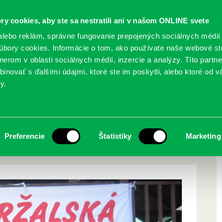
ry cookies, aby ste sa nestratili ani v našom ONLINE svete
lebo reklám, správne fungovanie prepojených sociálnych médií
bory cookies. Informácie o tom, ako používate naše webové st
erom v oblasti sociálnych médií, inzercie a analýzy. Títo partn
GY
SLUŽBY
PODUJATIA
POBOČKY
O KNIŽ
inovať s ďalšími údajmi, ktoré ste im poskytli, alebo ktoré od vá
y.
 – 8. ročník Dňa 14…
ká burza kníh 2014 –
Preferencie
Štatistiky
Marketing