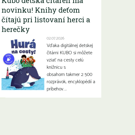
Kubo detská čitáreň má
novinku! Knihy deťom
čítajú pri listovaní herci a
herečky
02.07.2026
Vďaka digitálnej detskej
čitárni KUBO si môžete
vziať na cesty celú
knižnicu s
obsahom takmer 2 500
rozprávok, encyklopédií a
príbehov….