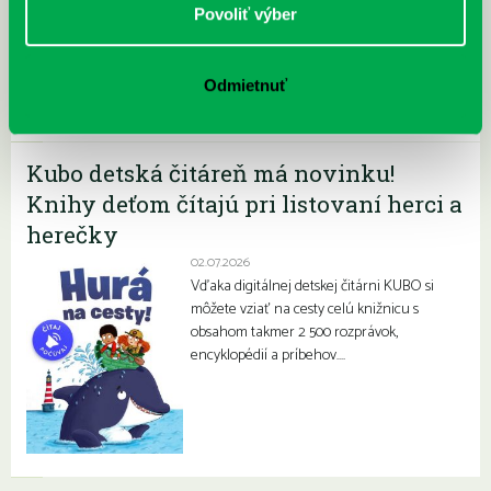
06.07.2026
Povoliť výber
V priestoroch našej pobočky na
Prokofievovej 5 sa dlhoročne a pravidelne
stretávajú šikovné deti a mládež z Klubu
Odmietnuť
mladých filatelistov…
Kubo detská čitáreň má novinku!
Knihy deťom čítajú pri listovaní herci a
herečky
02.07.2026
Vďaka digitálnej detskej čitárni KUBO si
môžete vziať na cesty celú knižnicu s
obsahom takmer 2 500 rozprávok,
encyklopédií a príbehov….