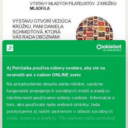
Aj Petržalka používa súbory cookies, aby ste sa
nestratili ani v našom ONLINE svete
Na prispôsobenie obsahu alebo reklám, správne
fungovanie prepojených sociálnych médií a analýzu
návštevnosti používame súbory cookies. Informácie o
tom, ako používate naše webové stránky, teda
poskytujeme aj našim partnerom v oblasti sociálnych
médií, inzercie a analýzy. Títo partneri môžu príslušné
informácie skombinovať s ďalšími údajmi, ktoré ste im
Zverejnené 30.11.2014,