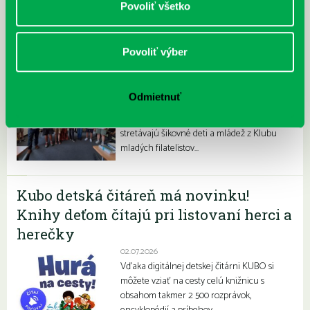
Povoliť všetko
Povoliť výber
Filatelisti ovládli olympiádu
06.07.2026
Odmietnuť
V priestoroch našej pobočky na
Prokofievovej 5 sa dlhoročne a pravidelne
stretávajú šikovné deti a mládež z Klubu
mladých filatelistov…
Kubo detská čitáreň má novinku!
Knihy deťom čítajú pri listovaní herci a
herečky
02.07.2026
Vďaka digitálnej detskej čitárni KUBO si
môžete vziať na cesty celú knižnicu s
obsahom takmer 2 500 rozprávok,