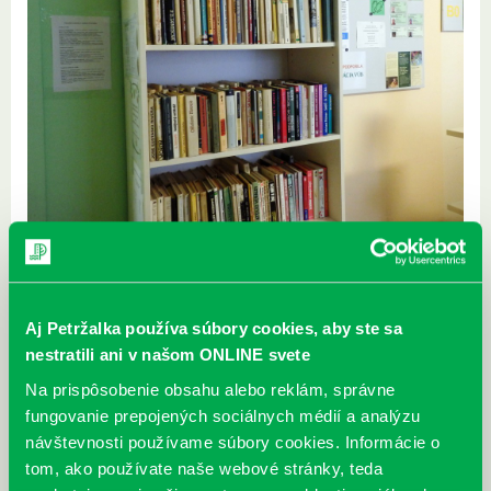
Zverejnené 18.12.2014,
Aj tento rok pokračuje naša podpora projektu „Susedské miniknižnice“,
ktorého cieľom je dostať knihy, čo najbližšie k čitateľovi. Zriaďujeme
malé miniknižnice v obytných domoch, či zdravotných zariadeniach.
Aj Petržalka používa súbory cookies, aby ste sa
Knihy si môžu požičať obyvatelia domu alebo záujemci bezplatne a
nestratili ani v našom ONLINE svete
bez registrácie. Ide o knihy vyradené z fondu knižnice alebo darované
obyvateľmi. Prispieť do poličky knihami môžu samozrejme aj samotní
Na prispôsobenie obsahu alebo reklám, správne
obyvatelia či susedia. Dnes Vás pozývame nahliadnuť do šiestich
fungovanie prepojených sociálnych médií a analýzu
takýchto miniknižníc – na Vyšehradskej máme už dve knižnice,
návštevnosti používame súbory cookies. Informácie o
Rovniankovej, Wolkrovej, Šustekovej.
tom, ako používate naše webové stránky, teda