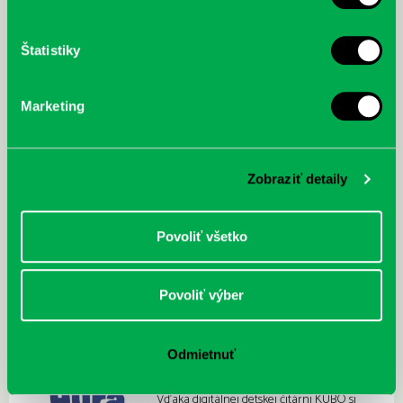
projektu…
Štatistiky
Marketing
Filatelisti ovládli olympiádu
06.07.2026
Zobraziť detaily
V priestoroch našej pobočky na
Prokofievovej 5 sa dlhoročne a pravidelne
stretávajú šikovné deti a mládež z Klubu
Povoliť všetko
mladých filatelistov…
Povoliť výber
Kubo detská čitáreň má novinku!
Knihy deťom čítajú pri listovaní herci a
herečky
Odmietnuť
02.07.2026
Vďaka digitálnej detskej čitárni KUBO si