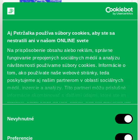
Aj Petržalka používa súbory cookies, aby ste sa
nestratili ani v našom ONLINE svete
Na prispôsobenie obsahu alebo reklám, správne
Zverejnené 17.12.2014,
fungovanie prepojených sociálnych médií a analýzu
návštevnosti používame súbory cookies. Informácie o
tom, ako používate naše webové stránky, teda
Najnovšie
poskytujeme aj našim partnerom v oblasti sociálnych
médií, inzercie a analýzy. Títo partneri môžu príslušné
informácie skombinovať s ďalšími údajmi, ktoré ste im
„Ochlaď sa!“ v petržalskej knižnici na
poskytli, alebo ktoré od vás získali, keď ste používali ich
Vavilovovej 26
služby.
Výber
30.07.2026
Nevyhnutné
Letné horúčavy dajú zabrať každému z nás.
súhlasu
Chceme vás preto informovať, že sa naša
petržalská knižnica stala súčasťou pilotného
Preferencie