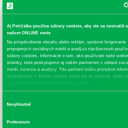
Aj Petržalka používa súbory cookies, aby ste sa nestratili a
našom ONLINE svete
Na prispôsobenie obsahu alebo reklám, správne fungovanie
prepojených sociálnych médií a analýzu návštevnosti použ
súbory cookies. Informácie o tom, ako používate naše webo
Najnovšie
stránky, teda poskytujeme aj našim partnerom v oblasti soci
médií, inzercie a analýzy. Títo partneri môžu príslušné infor
„Ochlaď sa!“ v petržalskej knižnici na
skombinovať s ďalšími údajmi, ktoré ste im poskytli, alebo k
Vavilovovej 26
vás získali, keď ste používali ich služby.
30.07.2026
Letné horúčavy dajú zabrať každému z nás.
Výber
Chceme vás preto informovať, že sa naša
Nevyhnutné
súhlasu
petržalská knižnica stala súčasťou pilotného
projektu…
Preferencie