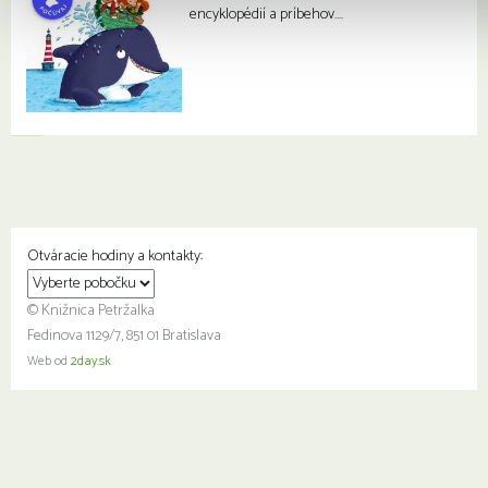
encyklopédií a príbehov….
Otváracie hodiny a kontakty:
© Knižnica Petržalka
Fedinova 1129/7, 851 01 Bratislava
Web od
2day.sk