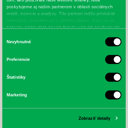
poskytujeme aj našim partnerom v oblasti sociálnych
médií, inzercie a analýzy. Títo partneri môžu príslušné
informácie skombinovať s ďalšími údajmi, ktoré ste im
poskytli, alebo ktoré od vás získali, keď ste používali ich
služby.
Výber
Nevyhnutné
súhlasu
Preferencie
Štatistiky
Marketing
Zobraziť detaily