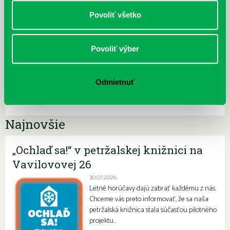
Povoliť všetko
Povoliť výber
Odmietnuť
Najnovšie
„Ochlaď sa!“ v petržalskej knižnici na
Vavilovovej 26
30.07.2026
Letné horúčavy dajú zabrať každému z nás.
Chceme vás preto informovať, že sa naša
petržalská knižnica stala súčasťou pilotného
projektu…