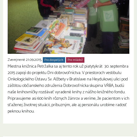
Zverejnené 21.09.2015,
Pre dospelých
Pre mládež
Miestna knižnica Petržalka sa aj tento rok už piatytykrát 30. septembra
2015 zapojí do projektu Dni dobrovoľníctva. V priestoroch vestibulu
Onkologického Ústavu Sv. Alžbety v Bratislave na Heydukovej ulici pod
záštitou občianskeho združenia Dobrovoľnícka skupina VŔBA, budú
naše knihovníčky rozdávať vyradené knihy z nášho knižného fondu.
Pripravujeme asi 600 kníh rôznych žánrov a veríme, že pacientom v ich
sťaženej životnej situácii, príbuzným, ale aj personálu urobíme radosť
peknou knihou.