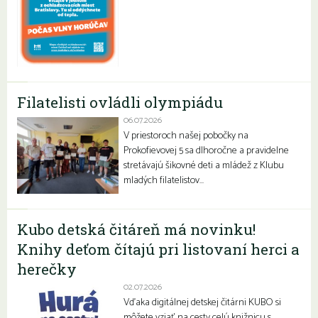
Filatelisti ovládli olympiádu
06.07.2026
V priestoroch našej pobočky na
Prokofievovej 5 sa dlhoročne a pravidelne
stretávajú šikovné deti a mládež z Klubu
mladých filatelistov…
Kubo detská čitáreň má novinku!
Knihy deťom čítajú pri listovaní herci a
herečky
02.07.2026
Vďaka digitálnej detskej čitárni KUBO si
môžete vziať na cesty celú knižnicu s