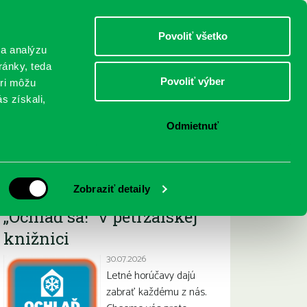
DETI
MLÁDEŽ
DOSPELÍ
Povoliť všetko
 a analýzu
ránky, teda
Povoliť výber
eri môžu
NICI
FEDINOVA
KONTAKTY
s získali,
Odmietnuť
Najnovšie
Zobraziť detaily
„Ochlaď sa!“ v petržalskej
knižnici
30.07.2026
Letné horúčavy dajú
zabrať každému z nás.