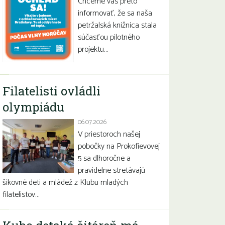
Chceme vás preto
informovať, že sa naša
petržalská knižnica stala
súčasťou pilotného
projektu…
Filatelisti ovládli
olympiádu
06.07.2026
V priestoroch našej
pobočky na Prokofievovej
5 sa dlhoročne a
pravidelne stretávajú
šikovné deti a mládež z Klubu mladých
filatelistov…