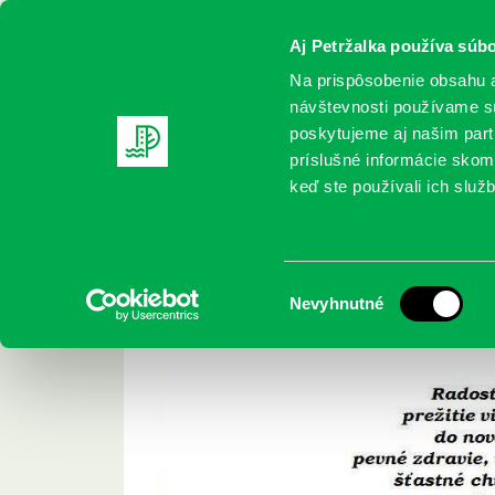
Aj Petržalka používa súbo
Na prispôsobenie obsahu a
návštevnosti používame sú
poskytujeme aj našim partn
REGISTRUJTE SA
ONLINE KATALÓ
príslušné informácie skomb
keď ste používali ich služb
Domov
Aktuality
Vianočný pozdrav
Vianočný pozdrav
Výber
Nevyhnutné
súhlasu