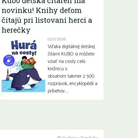
Kubo detská čitáreň má
novinku! Knihy deťom
čítajú pri listovaní herci a
herečky
02.07.2026
Vďaka digitálnej detskej
čitárni KUBO si môžete
vziať na cesty celú
knižnicu s
obsahom takmer 2 500
rozprávok, encyklopédií a
príbehov….