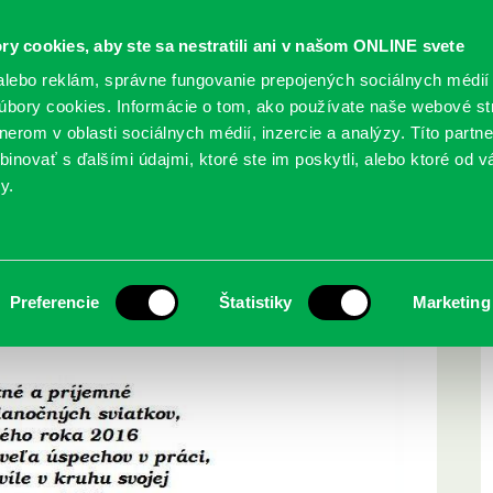
ry cookies, aby ste sa nestratili ani v našom ONLINE svete
lebo reklám, správne fungovanie prepojených sociálnych médií
bory cookies. Informácie o tom, ako používate naše webové st
erom v oblasti sociálnych médií, inzercie a analýzy. Títo partn
GY
SLUŽBY
PODUJATIA
POBOČKY
O KNIŽ
inovať s ďalšími údajmi, ktoré ste im poskytli, alebo ktoré od vá
y.
Preferencie
Štatistiky
Marketing