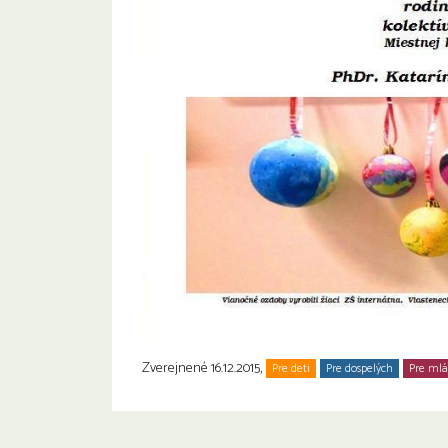
Zverejnené 16.12.2015,
Pre deti
Pre dospelých
Pre ml