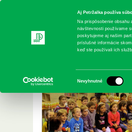
Aj Petržalka používa súbo
Na prispôsobenie obsahu a
návštevnosti používame sú
poskytujeme aj našim partn
REGISTRUJTE SA
ONLINE KATALÓ
príslušné informácie skomb
keď ste používali ich služb
Domov
Aktuality
“ Boli sme v bratislavských knižniciac
“ Boli sme v bratis
Výber
Nevyhnutné
súhlasu