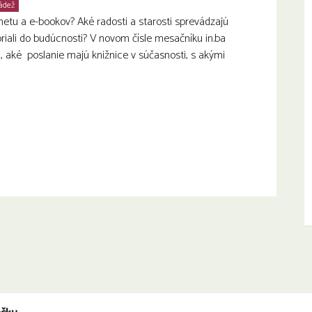
ádež
Rodiny s deťmi
Seniori
netu a e-bookov? Aké radosti a starosti sprevádzajú
priali do budúcnosti? V novom čísle mesačníku in.ba
li, aké poslanie majú knižnice v súčasnosti, s akými