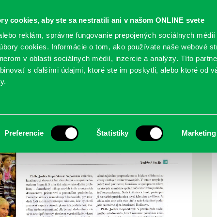
ry cookies, aby ste sa nestratili ani v našom ONLINE svete
lebo reklám, správne fungovanie prepojených sociálnych médií
bory cookies. Informácie o tom, ako používate naše webové st
erom v oblasti sociálnych médií, inzercie a analýzy. Títo partn
GY
SLUŽBY
PODUJATIA
POBOČKY
O KNIŽ
inovať s ďalšími údajmi, ktoré ste im poskytli, alebo ktoré od vá
y.
h“
lavských knižniciach“
Preferencie
Štatistiky
Marketing