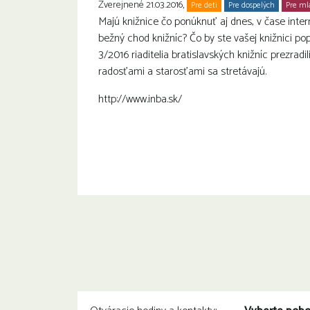
Zverejnené 21.03.2016,
Pre deti
Pre dospelých
Pre ml
Majú knižnice čo ponúknuť aj dnes, v čase inter
bežný chod knižníc? Čo by ste vašej knižnici po
3/2016 riaditelia bratislavských knižníc prezradi
radosťami a starosťami sa stretávajú.
http://www.inba.sk/