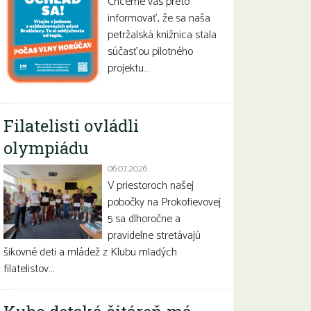
Chceme vás preto
informovať, že sa naša
petržalská knižnica stala
súčasťou pilotného
projektu…
Filatelisti ovládli
olympiádu
06.07.2026
V priestoroch našej
pobočky na Prokofievovej
5 sa dlhoročne a
pravidelne stretávajú
šikovné deti a mládež z Klubu mladých
filatelistov…