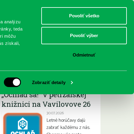
DETI
MLÁDEŽ
DOSPELÍ
Povoliť všetko
 a analýzu
ránky, teda
Povoliť výber
eri môžu
NICI
FEDINOVA
KONTAKTY
s získali,
Odmietnuť
Najnovšie
Zobraziť detaily
„Ochlaď sa!“ v petržalskej
knižnici na Vavilovove 26
30.07.2026
Letné horúčavy dajú
zabrať každému z nás.