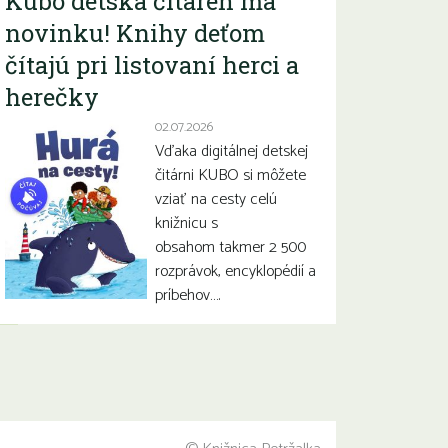
Kubo detská čitáreň má
novinku! Knihy deťom
čítajú pri listovaní herci a
herečky
02.07.2026
Vďaka digitálnej detskej
čitárni KUBO si môžete
vziať na cesty celú
knižnicu s
obsahom takmer 2 500
rozprávok, encyklopédií a
príbehov….