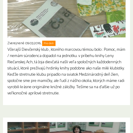
Zverejnené 09.03.2016,
Pre deti
Včerajší Dievčenský klub , ktorého marcovou témou bolo : Pomoc, mám
/ nemám súrodenca dopadol na jednotku. v príbehu knihy Leny
Riečanskej Ach, tá Joja dievčatá našli veľa spoločných každodenných
situácií, ktoré prežívajú hrdinky knihy podobne ako naše milé klubistky.
Keďže stretnutie klubu pripadlo na sviatok Medzinárodný deň žien,
spoločne sme pre mamičky, ale ľudí z nášho okolia, ktorých máme radi
vyrobili krásne originálne knižné záložky. Tešíme sa na ďalšie už po
veľkonočné aprílové stretnutie.