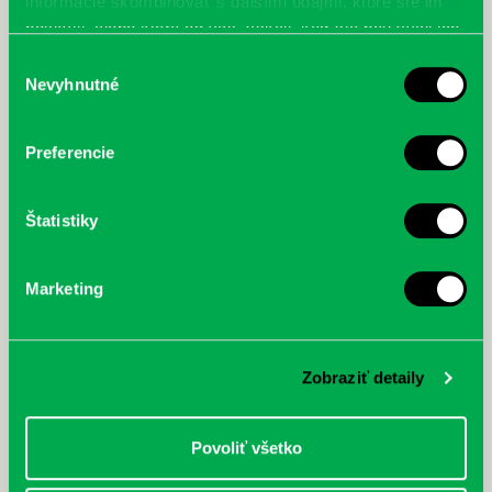
informácie skombinovať s ďalšími údajmi, ktoré ste im
poskytli, alebo ktoré od vás získali, keď ste používali ich
služby.
Výber
Nevyhnutné
súhlasu
Preferencie
Štatistiky
Marketing
Zobraziť detaily
Povoliť všetko