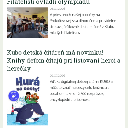
Filatelisti ovládli olympiádu
06.07.2026
V priestoroch našej pobočky na
Prokofievovej 5 sa dlhoročne a pravidelne
stretávajú šikovné deti a mládež z Klubu
mladých filatelistov…
Kubo detská čitáreň má novinku!
Knihy deťom čítajú pri listovaní herci a
herečky
02.07.2026
Vďaka digitálnej detskej čitárni KUBO si
môžete vziať na cesty celú knižnicu s
obsahom takmer 2 500 rozprávok,
encyklopédií a príbehov….