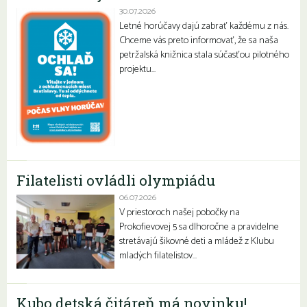
30.07.2026
Letné horúčavy dajú zabrať každému z nás.
Chceme vás preto informovať, že sa naša
petržalská knižnica stala súčasťou pilotného
projektu…
Filatelisti ovládli olympiádu
06.07.2026
V priestoroch našej pobočky na
Prokofievovej 5 sa dlhoročne a pravidelne
stretávajú šikovné deti a mládež z Klubu
mladých filatelistov…
Kubo detská čitáreň má novinku!