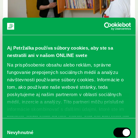
Aj Petržalka používa súbory cookies, aby ste sa
nestratili ani v našom ONLINE svete
Na prispôsobenie obsahu alebo reklám, správne
fungovanie prepojených sociálnych médií a analýzu
návštevnosti používame súbory cookies. Informácie o
tom, ako používate naše webové stránky, teda
poskytujeme aj našim partnerom v oblasti sociálnych
médií, inzercie a analýzy. Títo partneri môžu príslušné
informácie skombinovať s ďalšími údajmi, ktoré ste im
poskytli, alebo ktoré od vás získali, keď ste používali ich
služby.
Výber
Nevyhnutné
súhlasu