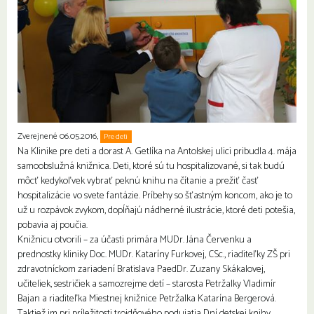
Zverejnené 06.05.2016,
Pre deti
Na Klinike pre deti a dorast A. Getlíka na Antolskej ulici pribudla 4. mája
samoobslužná knižnica. Deti, ktoré sú tu hospitalizované, si tak budú
môcť kedykoľvek vybrať peknú knihu na čítanie a prežiť časť
hospitalizácie vo svete fantázie. Príbehy so šťastným koncom, ako je to
už u rozpávok zvykom, dopĺňajú nádherné ilustrácie, ktoré deti potešia,
pobavia aj poučia.
Knižnicu otvorili – za účasti primára MUDr. Jána Červenku a
prednostky kliniky Doc. MUDr. Kataríny Furkovej, CS
c., riaditeľky ZŠ pri
zdravotníckom zariadení Bratislava PaedDr. Zuzany Skákalovej,
učiteliek, sestričiek a samozrejme detí – starosta Petržalky Vladimír
Bajan a riaditeľka Miestnej knižnice Petržalka Katarína Bergerová.
Taktiež im pri príležitosti trojdňového podujatia Dní detskej knihy