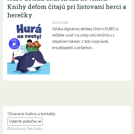
Knihy deťom čítajú pri listovaní herci a
herečky
02.07.2026
Vďaka digitálnej detskej čitárni KUBO si
môžete vziať na cesty celú knižnicu s
obsahom takmer 2 500 rozprávok,
encyklopédií a príbehov….
Otváracie hodiny a kontakty:
© Knižnica Petržalka