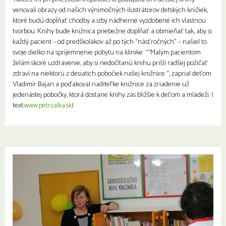
venovali obrazy od našich výnimočných ilustrátorov detských knižiek,
ktoré budú dopĺňať chodby a izby nádherne vyzdobené ich vlastnou
tvorbou. Knihy bude knižnica priebežne dopĺňať a obmieňať tak, aby si
každý pacient – od predškolákov až po tých “násťročných” – našiel to
svoje dielko na spríjemnenie pobytu na klinike. ““Malým pacientom
želám skoré uzdravenie, aby si nedočítanú knihu prišli radšej požičať
zdraví na niektorú z desiatich pobočiek našej knižnice “, zaprial deťom
Vladimír Bajan a poďakoval riaditeľke knižnice za zriadenie už
jedenástej pobočky, ktorá dostane knihy zas bližšie k deťom a mládeži. (
text:
www.petrzalka.sk
)