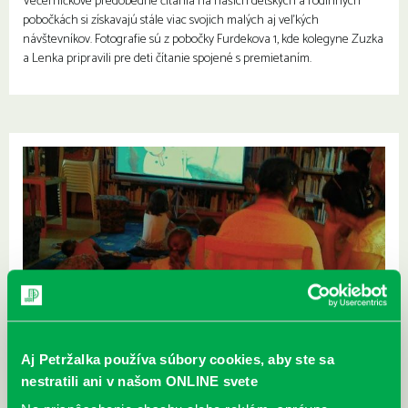
Večerníčkové predobedné čítania na našich detských a rodinných
pobočkách si získavajú stále viac svojich malých aj veľkých
návštevníkov. Fotografie sú z pobočky Furdekova 1, kde kolegyne Zuzka
a Lenka pripravili pre deti čítanie spojené s premietaním.
Aj Petržalka používa súbory cookies, aby ste sa
nestratili ani v našom ONLINE svete