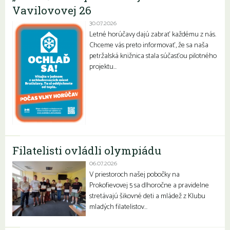
Vavilovovej 26
30.07.2026
Letné horúčavy dajú zabrať každému z nás.
Chceme vás preto informovať, že sa naša
petržalská knižnica stala súčasťou pilotného
projektu…
Filatelisti ovládli olympiádu
06.07.2026
V priestoroch našej pobočky na
Prokofievovej 5 sa dlhoročne a pravidelne
stretávajú šikovné deti a mládež z Klubu
mladých filatelistov…