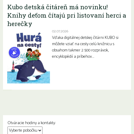
Kubo detská čitáreň má novinku!
Knihy deťom čítajú pri listovaní herci a
herečky
02.07.2026
Vďaka digitálnej detskej čitárni KUBO si
môžete vziať na cesty celú knižnicu s
obsahom takmer 2 500 rozprávok,
encyklopédií a príbehov….
Otváracie hodiny a kontakty: