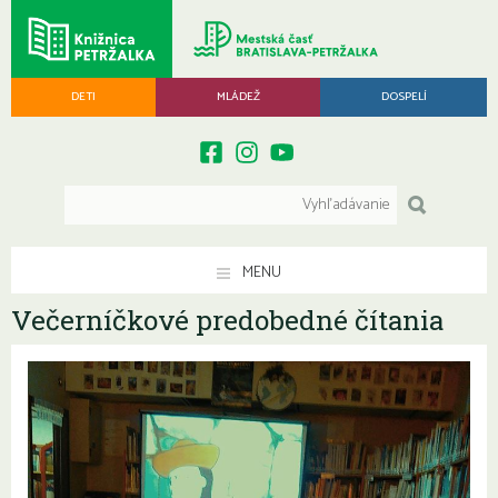
DETI
MLÁDEŽ
DOSPELÍ
MENU
Večerníčkové predobedné čítania