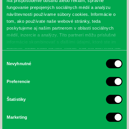
Na prispôsobenie obsahu alebo reklám, správne
fungovanie prepojených sociálnych médií a analýzu
návštevnosti používame súbory cookies. Informácie o
tom, ako používate naše webové stránky, teda
poskytujeme aj našim partnerom v oblasti sociálnych
médií, inzercie a analýzy. Títo partneri môžu príslušné
informácie skombinovať s ďalšími údajmi, ktoré ste im
poskytli, alebo ktoré od vás získali, keď ste používali ich
služby.
Výber
Nevyhnutné
súhlasu
Preferencie
Štatistiky
Marketing