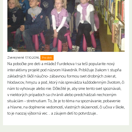
Zverejnené 17.10.2016,
Pre deti
Na pobočke pre deti a mládež Furdekova 1 sa teší popularite nový
interaktívny projekt pod názvom Hávedník. Približuje žiakom 1. stupňa
základných škôl náučno- zábavnou formou svet drobných zvierat,
hlodavcov, hmyzu a pod., ktorý nás sprevádza každodenným životom, či
nám to vyhovuje alebo nie. Dôležité je, aby sme tento svet spoznávali,
v niektorých prípadoch sa chránili alebo predchádzali nechceným
situáciám – stretnutiam. To, že je to téma na spoznávanie, pobavenie
a hlavne, na doplnenie vedomostí, vlastných skúseností, či učiva v škole,
to je naozaj výborná vec. .. a záujem detí to potvrdzuje…