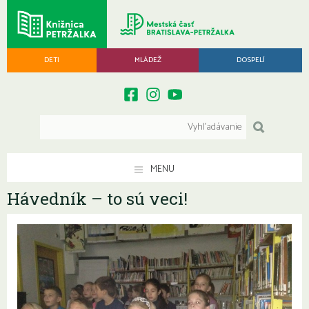
DETI
MLÁDEŽ
DOSPELÍ
MENU
Hávedník – to sú veci!