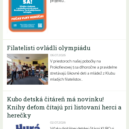
projektu…
Filatelisti ovládli olympiádu
06.07.2026
V priestoroch našej pobočky na
Prokofievovej 5 sa dlhoročne a pravidelne
stretávajú šikovné deti a mládež z Klubu
mladých filatelistov…
Kubo detská čitáreň má novinku!
Knihy deťom čítajú pri listovaní herci a
herečky
02.07.2026
Vďaka digitálnej detskej čitárni KUBO si