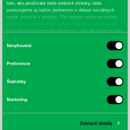
tom, ako používate naše webové stránky, teda
poskytujeme aj našim partnerom v oblasti sociálnych
médií, inzercie a analýzy. Títo partneri môžu príslušné
informácie skombinovať s ďalšími údajmi, ktoré ste im
poskytli, alebo ktoré od vás získali, keď ste používali ich
služby.
Výber
Nevyhnutné
súhlasu
Preferencie
Štatistiky
Marketing
Zobraziť detaily