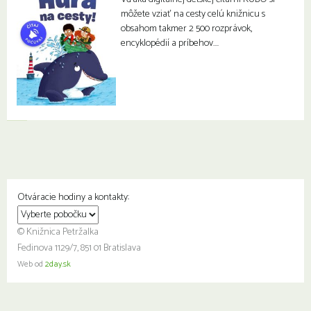
môžete vziať na cesty celú knižnicu s
obsahom takmer 2 500 rozprávok,
encyklopédií a príbehov….
Otváracie hodiny a kontakty:
© Knižnica Petržalka
Fedinova 1129/7, 851 01 Bratislava
Web od
2day.sk