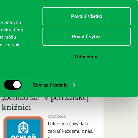
DETI
MLÁDEŽ
DOSPELÍ
Povoliť všetko
 a analýzu
ránky, teda
Povoliť výber
eri môžu
NICI
FEDINOVA
KONTAKTY
s získali,
Odmietnuť
Najnovšie
Zobraziť detaily
„Ochlaď sa!“ v petržalskej
knižnici
30.07.2026
Letné horúčavy dajú
zabrať každému z nás.