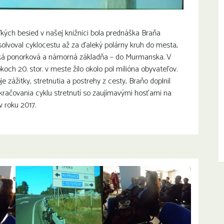
kých besied v našej knižnici bola prednáška Braňa
solvoval cyklocestu až za ďaleký polárny kruh do mesta,
ská ponorková a námorná základňa – do Murmanska. V
rokoch 20. stor. v meste žilo okolo pol milióna obyvateľov.
je zážitky, stretnutia a postrehy z cesty, Braňo doplnil
kračovania cyklu stretnutí so zaujímavými hosťami na
v roku 2017.