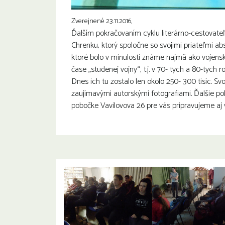
Zverejnené 23.11.2016,
Ďalším pokračovaním cyklu literárno-cestovateľ
Chrenku, ktorý spoločne so svojimi priateľmi ab
ktoré bolo v minulosti známe najmä ako vojen
čase „studenej vojny“, t.j. v 70- tych a 80-tych 
Dnes ich tu zostalo len okolo 250- 300 tisíc. Svo
zaujímavými autorskými fotografiami. Ďalšie po
pobočke Vavilovova 26 pre vás pripravujeme aj 