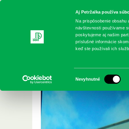
Aj Petržalka používa súbo
Na prispôsobenie obsahu a
návštevnosti používame sú
poskytujeme aj našim partn
REGISTRUJTE SA
ONLINE KATALÓ
príslušné informácie skomb
keď ste používali ich služb
Domov
Aktuality
Do Murmanska na bicykli
Do Murmanska na b
Výber
Nevyhnutné
súhlasu