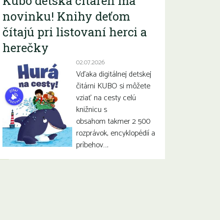
Kubo detská čitáreň má
novinku! Knihy deťom
čítajú pri listovaní herci a
herečky
02.07.2026
Vďaka digitálnej detskej
čitárni KUBO si môžete
vziať na cesty celú
knižnicu s
obsahom takmer 2 500
rozprávok, encyklopédií a
príbehov….