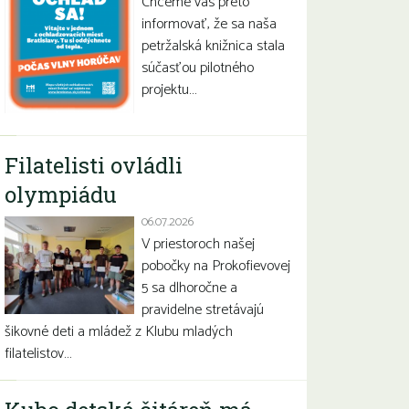
Chceme vás preto
informovať, že sa naša
petržalská knižnica stala
súčasťou pilotného
projektu…
Filatelisti ovládli
olympiádu
06.07.2026
V priestoroch našej
pobočky na Prokofievovej
5 sa dlhoročne a
pravidelne stretávajú
šikovné deti a mládež z Klubu mladých
filatelistov…