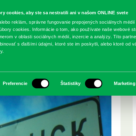
ry cookies, aby ste sa nestratili ani v našom ONLINE svete
lebo reklám, správne fungovanie prepojených sociálnych médií
bory cookies. Informácie o tom, ako používate naše webové st
erom v oblasti sociálnych médií, inzercie a analýzy. Títo partn
GY
SLUŽBY
PODUJATIA
POBOČKY
O KNIŽ
inovať s ďalšími údajmi, ktoré ste im poskytli, alebo ktoré od vá
y.
icykli
Preferencie
Štatistiky
Marketing